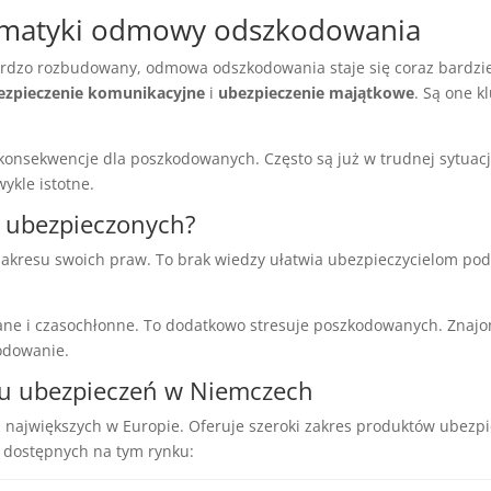
matyki odmowy odszkodowania
ardzo rozbudowany, odmowa odszkodowania staje się coraz bardzi
ezpieczenie komunikacyjne
i
ubezpieczenie majątkowe
. Są one k
ekwencje dla poszkodowanych. Często są już w trudnej sytuacji 
ykle istotne.
la ubezpieczonych?
 zakresu swoich praw. To brak wiedzy ułatwia ubezpieczycielom p
wane i czasochłonne. To dodatkowo stresuje poszkodowanych. Znaj
kodowanie.
ku ubezpieczeń w Niemczech
największych w Europie. Oferuje szeroki zakres produktów ubezpi
 dostępnych na tym rynku: