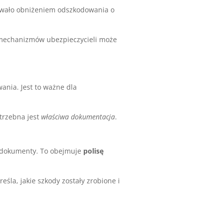
kowało obniżeniem odszkodowania o
mechanizmów ubezpieczycieli może
ania. Jest to ważne dla
trzebna jest
właściwa dokumentacja
.
e dokumenty. To obejmuje
polisę
eśla, jakie szkody zostały zrobione i