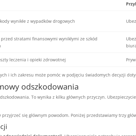
Przy
kody wynikłe z wypadków drogowych
Ubez
 przed stratami finansowymi wynikłymi ze szkód
Ubez
h
biur
zty leczenia i opieki zdrowotnej
Pryw
ych i ich zakresu może pomóc w podjęciu świadomych decyzji dot
odmowy odszkodowania
szkodowania. To wynika z kilku głównych przyczyn. Ubezpieczyciel
my przyjrzeć się głównym powodom. Poniżej przedstawiamy trzy głó
cji