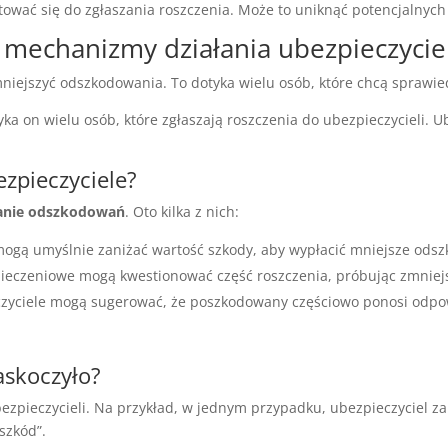
wać się do zgłaszania roszczenia. Może to uniknąć potencjalnych
mechanizmy działania ubezpieczyciel
iejszyć odszkodowania. To dotyka wielu osób, które chcą sprawiedl
ka on wielu osób, które zgłaszają roszczenia do ubezpieczycieli. U
ezpieczyciele?
anie odszkodowań
. Oto kilka z nich:
mogą umyślnie zaniżać wartość szkody, aby wypłacić mniejsze ods
pieczeniowe mogą kwestionować część roszczenia, próbując zmniej
czyciele mogą sugerować, że poszkodowany częściowo ponosi odpo
zaskoczyło?
ubezpieczycieli. Na przykład, w jednym przypadku, ubezpieczyciel z
szkód”.