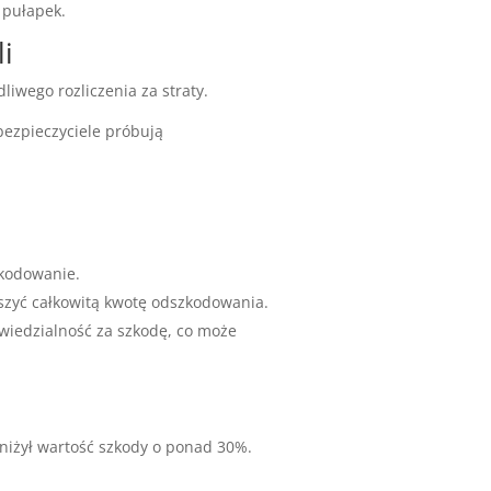
 pułapek.
i
iwego rozliczenia za straty.
bezpieczyciele próbują
zkodowanie.
szyć całkowitą kwotę odszkodowania.
wiedzialność za szkodę, co może
aniżył wartość szkody o ponad 30%.