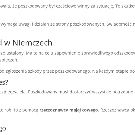
wała, że poszkodowany był częściowo winny za sytuację. To skut
 Wymaga uwagi i działań ze strony poszkodowanych. Świadomość 
ód w Niemczech
rze ustalony. Ma to na celu zapewnienie sprawiedliwego odszkodow
zpieczeń.
ę od zgłoszenia szkody przez poszkodowanego. Na każdym etapie po
es?
bezpieczyciela. Poszkodowany musi dostarczyć wszystkie potrzebn
to robi to z pomocą
rzeczoznawcy majątkowego
. Rzeczoznawca okr
go