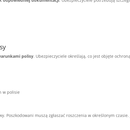
k odpowiedniej dokumentacji
. Ubezpieczyciele potrzebują szcz
sy
warunkami polisy
. Ubezpieczyciele określają, co jest objęte ochroną
 w polisie
. Poszkodowani muszą zgłaszać roszczenia w określonym czasie. J