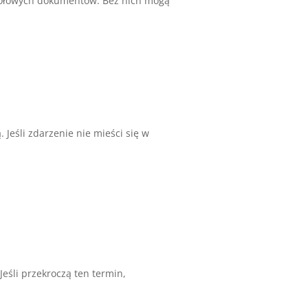
egółowych dokumentów. Bez nich mogą
. Jeśli zdarzenie nie mieści się w
eśli przekroczą ten termin,