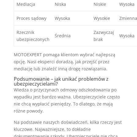
Mediacja
Niska
Niskie
Wysoka
Proces sądowy
Wysoka
Wysokie
Zmienn
Rzecznik
Zazwyczaj
Średnia
Wysoka
ubezpieczonych
brak
MOTOEXPERT pomaga klientom wybrać najlepszą
opcję. Nasi eksperci doradzą, jak przejść przez
mediację lub znaleźć inną drogę rozwiązania.
Podsumowanie – jak unikać problemów z
ubezpieczycielami?
Wiedza o przyczynach odmowy odszkodowania po
wypadku jest bardzo ważna. Ubezpieczyciele często
nie chcą wypłacić pieniędzy. To dlatego, że mają
różne powody.
Na podstawie naszych doświadczeń, kilka rzeczy jest
kluczowe. Najważniejsze, to dokładne
dokumentowanie szkody. Ubezpieczyciele nie chcą