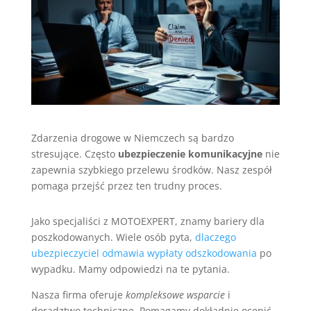
Zdarzenia drogowe w Niemczech są bardzo
stresujące. Często
ubezpieczenie komunikacyjne
nie
zapewnia szybkiego przelewu środków. Nasz zespół
pomaga przejść przez ten trudny proces.
Jako specjaliści z MOTOEXPERT, znamy bariery dla
poszkodowanych. Wiele osób pyta,
dlaczego
ubezpieczyciel odmawia wypłaty odszkodowania
po
wypadku. Mamy odpowiedzi na te pytania.
Nasza firma oferuje
kompleksowe wsparcie
i
doradztwo techniczne. Pomagamy dokładnie ocenić