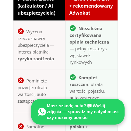
(kalkulator / AI
+ rekomendowany
ubezpieczyciela)
Adwokat
Niezależna
Wycena
certyfikowana
rzeczoznawcy
opinia techniczna
ubezpieczyciela —
— pełny kosztorys
interes płatnika,
wg stawek
ryzyko zaniżenia
rynkowych
Komplet
Pominięte
roszczeń
: utrata
pozycje: utrata
wartości pojazdu,
wartości, auto
auto zastępcze,
zastępcze, holowanie
koszty dodatkowe
Masz szkodę auta? 📷 Wyślij
zdjęcia — sprawdzimy natychmiast
czy możemy pomóc
Obsługa po
Samotne
polsku
+