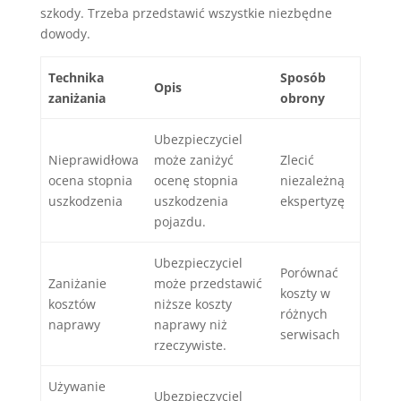
szkody. Trzeba przedstawić wszystkie niezbędne
dowody.
Technika
Sposób
Opis
zaniżania
obrony
Ubezpieczyciel
Nieprawidłowa
może zaniżyć
Zlecić
ocena stopnia
ocenę stopnia
niezależną
uszkodzenia
uszkodzenia
ekspertyzę
pojazdu.
Ubezpieczyciel
Porównać
Zaniżanie
może przedstawić
koszty w
kosztów
niższe koszty
różnych
naprawy
naprawy niż
serwisach
rzeczywiste.
Używanie
Ubezpieczyciel