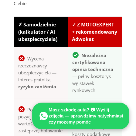
Ciebie.
✗ Samodzielnie
✓ Z MOTOEXPERT
(kalkulator / AI
+ rekomendowany
ubezpieczyciela)
Adwokat
Niezależna
Wycena
certyfikowana
rzeczoznawcy
opinia techniczna
ubezpieczyciela —
— pełny kosztorys
interes płatnika,
wg stawek
ryzyko zaniżenia
rynkowych
Komplet
Pominięte
Masz szkodę auta? 📷 Wyślij
roszczeń
: utrata
zdjęcia — sprawdzimy natychmiast
pozycje: utrata
wartości pojazdu,
czy możemy pomóc
wartości, auto
auto zastępcze,
zastępcze, holowanie
koszty dodatkowe