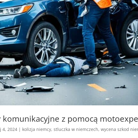
y komunikacyjne z pomocą motoexpe
j 4, 2024
|
kolizja niemcy
,
stluczka w niemczech
,
wycena szkod ni