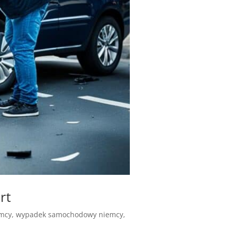
rt
emcy
,
wypadek samochodowy niemcy
,