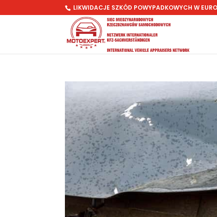
LIKWIDACJE SZKÓD POWYPADKOWYCH W EUR