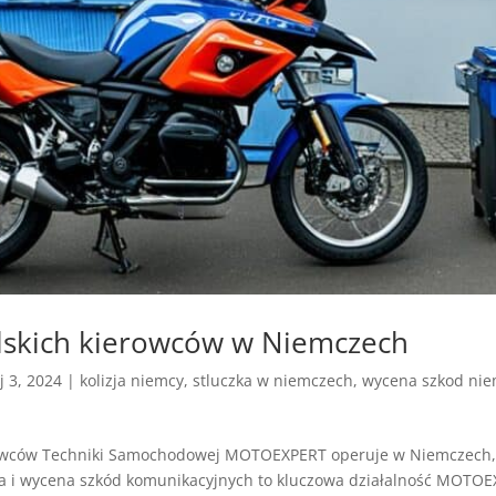
olskich kierowców w Niemczech
j 3, 2024
|
kolizja niemcy
,
stluczka w niemczech
,
wycena szkod ni
wców Techniki Samochodowej MOTOEXPERT operuje w Niemczech, P
iza i wycena szkód komunikacyjnych to kluczowa działalność MOTOE