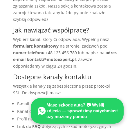
zgłaszania szkód. Nasza sekcja kontaktowa została
zaprojektowana tak, aby każde pytanie znalazło
szybką odpowiedź.
Jak nawiązać współpracę?
Wybierz kanal, który Ci odpowiada. Wypełnij nasz
formularz kontaktowy
na stronie, zadzwoń pod
numer telefonu
+48 123 456 789 lub napisz na
adres
e-mail kontakt@motoexpert.pl
. Zawsze
odpowiadamy w ciągu 24 godzin.
Dostępne kanały kontaktu
Wszystkie kanały są zabezpieczone przez protokół
SSL. Do dyspozycji masz:
E-mail z potwierdzeniem automatycznym
Masz szkodę auta? 📷 Wyślij
zdjęcia — sprawdzimy natychmiast
Kanal chatowy na stronie
czy możemy pomóc
Profil na LinkedIn i Facebook
Link do
FAQ
dotyczących szkód motoryzacyjnych