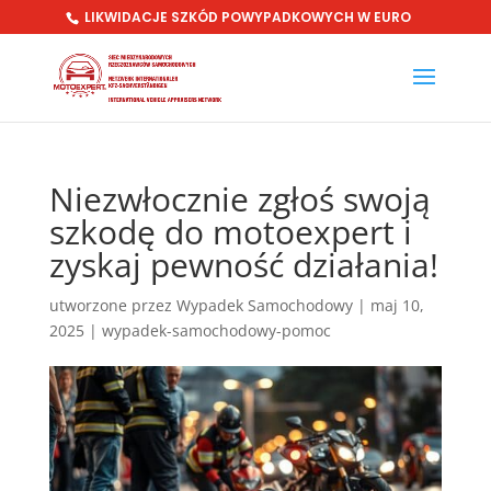
LIKWIDACJE SZKÓD POWYPADKOWYCH W EURO
Niezwłocznie zgłoś swoją
szkodę do motoexpert i
zyskaj pewność działania!
utworzone przez
Wypadek Samochodowy
|
maj 10,
2025
|
wypadek-samochodowy-pomoc