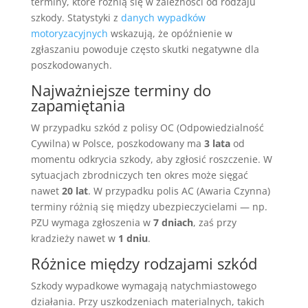
terminy, które różnią się w zależności od rodzaju
szkody. Statystyki z
danych wypadków
motoryzacyjnych
wskazują, że opóźnienie w
zgłaszaniu powoduje często skutki negatywne dla
poszkodowanych.
Najważniejsze terminy do
zapamiętania
W przypadku szkód z polisy OC (Odpowiedzialność
Cywilna) w Polsce, poszkodowany ma
3 lata
od
momentu odkrycia szkody, aby zgłosić roszczenie. W
sytuacjach zbrodniczych ten okres może sięgać
nawet
20 lat
. W przypadku polis AC (Awaria Czynna)
terminy różnią się między ubezpieczycielami — np.
PZU wymaga zgłoszenia w
7 dniach
, zaś przy
kradzieży nawet w
1 dniu
.
Różnice między rodzajami szkód
Szkody wypadkowe wymagają natychmiastowego
działania. Przy uszkodzeniach materialnych, takich