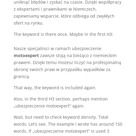
uniknąć błędów i zyskać na czasie. Dzięki współpracy
z ekspertami i prawnikami w Niemczech,
zapewniamy wsparcie, które odbiega od zwykłych
ofert na rynku.
The keyword is there once. Maybe in the first H3:
Nasze specjaliisci w ramach ubezpieczenie
motoexpert
zawsze stoją na bieżąco z niemieckim
prawem. Dzięki temu możesz liczyć na profesjonalną
obronę swoich praw w przypadku wypadków za
granicą.
That way, the keyword is included again.
Also, in the third H3 section, perhaps mention
„ubezpieczenie motoexpert” again.
Wait, but need to check keyword density. Total
words: Let’s see. The example I wrote has around 150
words. If „ubezpieczenie motoexpert” is used 3