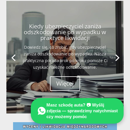
Kiedy ubezpieczyciel zaniża
odszkodowanie po wypadku w
praktyce likwidacji
Dowiedz się, co zrobić, gdy ubezpieczyciel
zaniża odszkodowanie po wypadku. Nasza
praktyczna porada krok po kroku pomoże Ci
uzyskać należne odszkodowanie.
Więcej
Masz szkodę auta? 📷 Wyślij
zdjęcia — sprawdzimy natychmiast
czy możemy pomóc