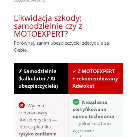
Likwidacja szkody:
samodzielnie czy z
MOTOEXPERT?
Porównaj, zanim ubezpieczyciel zdecyduje za
Ciebie.
✗ Samodzielnie
✓ Z MOTOEXPERT
(kalkulator / AI
+ rekomendowany
ubezpieczyciela)
Adwokat
Niezależna
Wycena
certyfikowana
rzeczoznawcy
opinia techniczna
ubezpieczyciela —
— pełny kosztorys
interes płatnika,
wg stawek
ryzyko zaniżenia