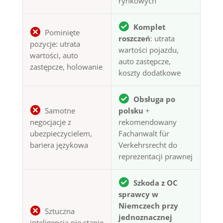
rynkowych
Komplet
Pominięte
roszczeń
: utrata
pozycje: utrata
wartości pojazdu,
wartości, auto
auto zastępcze,
zastępcze, holowanie
koszty dodatkowe
Obsługa po
Samotne
polsku
+
negocjacje z
rekomendowany
ubezpieczycielem,
Fachanwalt für
bariera językowa
Verkehrsrecht do
reprezentacji prawnej
Szkoda z OC
sprawcy w
Niemczech przy
Sztuczna
jednoznacznej
inteligencja nie stanie