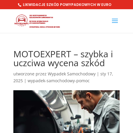
LIKWIDACJE SZKÓD POWYPADKOWYCH W EURO
MOTOEXPERT – szybka i
uczciwa wycena szkód
utworzone przez
Wypadek Samochodowy
|
sty 17,
2025
|
wypadek-samochodowy-pomoc