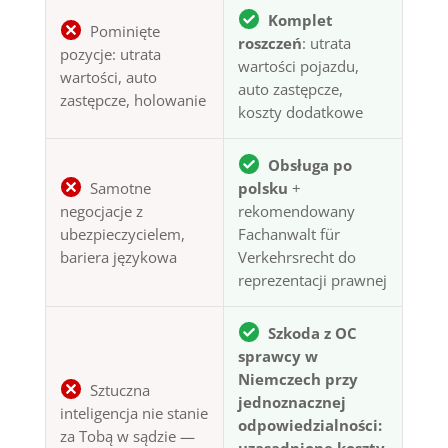
Komplet
Pominięte
roszczeń
: utrata
pozycje: utrata
wartości pojazdu,
wartości, auto
auto zastępcze,
zastępcze, holowanie
koszty dodatkowe
Obsługa po
Samotne
polsku
+
negocjacje z
rekomendowany
ubezpieczycielem,
Fachanwalt für
bariera językowa
Verkehrsrecht do
reprezentacji prawnej
Szkoda z OC
sprawcy w
Niemczech przy
Sztuczna
jednoznacznej
inteligencja nie stanie
odpowiedzialności:
za Tobą w sądzie —
uzasadnione koszty