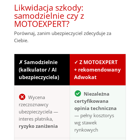
Likwidacja szkody:
samodzielnie czy z
MOTOEXPERT?
Porównaj, zanim ubezpieczyciel zdecyduje za
Ciebie.
✗ Samodzielnie
✓ Z MOTOEXPERT
(kalkulator / AI
+ rekomendowany
ubezpieczyciela)
Adwokat
Niezależna
Wycena
certyfikowana
rzeczoznawcy
opinia techniczna
ubezpieczyciela —
— pełny kosztorys
interes płatnika,
wg stawek
ryzyko zaniżenia
rynkowych