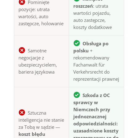
Pominięte
roszczeń
: utrata
pozycje: utrata
wartości pojazdu,
wartości, auto
auto zastępcze,
zastępcze, holowanie
koszty dodatkowe
Obsługa po
Samotne
polsku
+
negocjacje z
rekomendowany
ubezpieczycielem,
Fachanwalt für
bariera językowa
Verkehrsrecht do
reprezentacji prawnej
Szkoda z OC
sprawcy w
Niemczech przy
Sztuczna
jednoznacznej
inteligencja nie stanie
odpowiedzialności:
za Tobą w sądzie —
uzasadnione koszty
koszt błędu
rzeczoznawcy co do