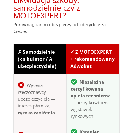
samodzielnie czy z
MOTOEXPERT?
Porównaj, zanim ubezpieczyciel zdecyduje za
Ciebie.
✗ Samodzielnie
✓ Z MOTOEXPERT
(kalkulator / AI
+ rekomendowany
ubezpieczyciela)
Adwokat
Niezależna
Wycena
certyfikowana
rzeczoznawcy
opinia techniczna
ubezpieczyciela —
— pełny kosztorys
interes płatnika,
wg stawek
ryzyko zaniżenia
rynkowych
Komplet