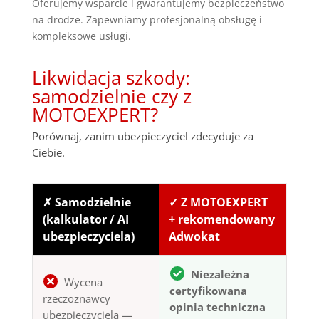
Oferujemy wsparcie i gwarantujemy bezpieczeństwo
na drodze. Zapewniamy profesjonalną obsługę i
kompleksowe usługi.
Likwidacja szkody:
samodzielnie czy z
MOTOEXPERT?
Porównaj, zanim ubezpieczyciel zdecyduje za
Ciebie.
✗ Samodzielnie
✓ Z MOTOEXPERT
(kalkulator / AI
+ rekomendowany
ubezpieczyciela)
Adwokat
Niezależna
Wycena
certyfikowana
rzeczoznawcy
opinia techniczna
ubezpieczyciela —