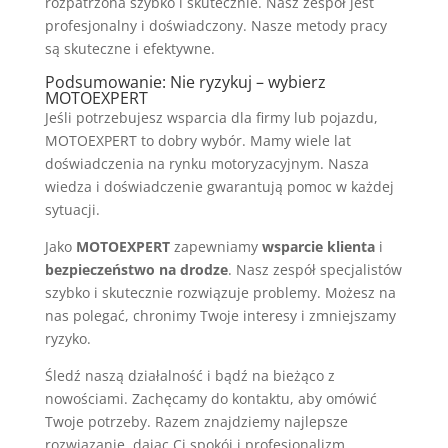
rozpatrzona szybko i skutecznie. Nasz zespół jest
profesjonalny i doświadczony. Nasze metody pracy
są skuteczne i efektywne.
Podsumowanie: Nie ryzykuj – wybierz
MOTOEXPERT
Jeśli potrzebujesz wsparcia dla firmy lub pojazdu,
MOTOEXPERT to dobry wybór. Mamy wiele lat
doświadczenia na rynku motoryzacyjnym. Nasza
wiedza i doświadczenie gwarantują pomoc w każdej
sytuacji.
Jako
MOTOEXPERT
zapewniamy
wsparcie klienta
i
bezpieczeństwo na drodze
. Nasz zespół specjalistów
szybko i skutecznie rozwiązuje problemy. Możesz na
nas polegać, chronimy Twoje interesy i zmniejszamy
ryzyko.
Śledź naszą działalność i bądź na bieżąco z
nowościami. Zachęcamy do kontaktu, aby omówić
Twoje potrzeby. Razem znajdziemy najlepsze
rozwiązanie, dając Ci spokój i profesjonalizm.