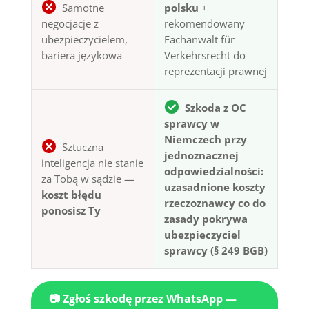
Samotne
polsku
+
negocjacje z
rekomendowany
ubezpieczycielem,
Fachanwalt für
bariera językowa
Verkehrsrecht do
reprezentacji prawnej
Szkoda z OC
sprawcy w
Niemczech przy
Sztuczna
jednoznacznej
inteligencja nie stanie
odpowiedzialności:
za Tobą w sądzie —
uzasadnione koszty
koszt błędu
rzeczoznawcy co do
ponosisz Ty
zasady pokrywa
ubezpieczyciel
sprawcy (§ 249 BGB)
📷 Zgłoś szkodę przez WhatsApp —