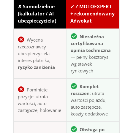
✗ Samodzielnie
✓ Z MOTOEXPERT
(kalkulator / AI
+ rekomendowany
ubezpieczyciela)
Adwokat
Niezależna
Wycena
certyfikowana
rzeczoznawcy
opinia techniczna
ubezpieczyciela —
— pełny kosztorys
interes płatnika,
wg stawek
ryzyko zaniżenia
rynkowych
Komplet
Pominięte
roszczeń
: utrata
pozycje: utrata
wartości pojazdu,
wartości, auto
auto zastępcze,
zastępcze, holowanie
koszty dodatkowe
Obsługa po