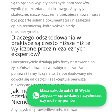
Są to żądania wypłaty należnych nam środków
wynikające ze zdarzenia losowego. Aby były
skuteczne, nasze roszczenia ubezpieczeniowe muszą
być poparte solidną dokumentacją i niezależną
opinią techniczną, która wykaże błędy
ubezpieczyciela.
Dlaczego odszkodowania w
praktyce są często niższe niż te
wyliczone przez niezależnych
ekspertów?
Ubezpieczyciele działają jako firmy nastawione na
zysk. Odszkodowania w praktyce są zaniżane,
ponieważ firmy liczą na to, że poszkodowany nie
odwoła się od decyzji i zaakceptuje pierwszą,
niekorzystną propozycję wypłaty.
Jak możemy uzyskać sprawiedliwe
Masz szkodę auta? 📷 Wyślij
odszkodowanie po wypadku w
zdjęcia — sprawdzimy natychmiast
Niemczech?
czy możemy pomóc
Aby uzyskać sprawiedliwe odszkodowanie,