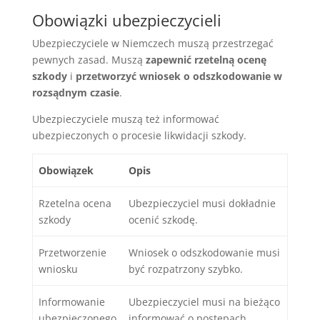
Obowiązki ubezpieczycieli
Ubezpieczyciele w Niemczech muszą przestrzegać
pewnych zasad. Muszą
zapewnić rzetelną ocenę
szkody
i
przetworzyć wniosek o odszkodowanie w
rozsądnym czasie
.
Ubezpieczyciele muszą też informować
ubezpieczonych o procesie likwidacji szkody.
Obowiązek
Opis
Rzetelna ocena
Ubezpieczyciel musi dokładnie
szkody
ocenić szkodę.
Przetworzenie
Wniosek o odszkodowanie musi
wniosku
być rozpatrzony szybko.
Informowanie
Ubezpieczyciel musi na bieżąco
ubezpieczonego
informować o postępach.