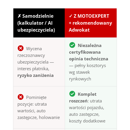
✗ Samodzielnie
✓ Z MOTOEXPERT
(kalkulator / AI
+ rekomendowany
ubezpieczyciela)
Adwokat
Niezależna
Wycena
certyfikowana
rzeczoznawcy
opinia techniczna
ubezpieczyciela —
— pełny kosztorys
interes płatnika,
wg stawek
ryzyko zaniżenia
rynkowych
Komplet
Pominięte
roszczeń
: utrata
pozycje: utrata
wartości pojazdu,
wartości, auto
auto zastępcze,
zastępcze, holowanie
koszty dodatkowe