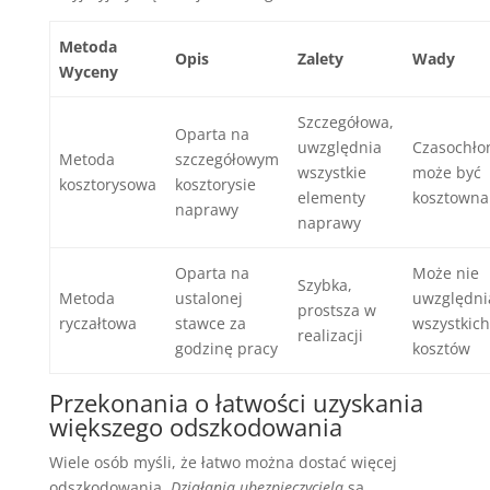
Metoda
Opis
Zalety
Wady
Wyceny
Szczegółowa,
Oparta na
uwzględnia
Czasochło
Metoda
szczegółowym
wszystkie
może być
kosztorysowa
kosztorysie
elementy
kosztowna
naprawy
naprawy
Oparta na
Może nie
Szybka,
Metoda
ustalonej
uwzględni
prostsza w
ryczałtowa
stawce za
wszystkich
realizacji
godzinę pracy
kosztów
Przekonania o łatwości uzyskania
większego odszkodowania
Wiele osób myśli, że łatwo można dostać więcej
odszkodowania.
Działania ubezpieczyciela
są