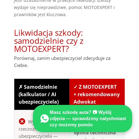
Jeśli uzasadnienie w praktyce likwidacji szkody
wydaje się nieprawdziwe, pomoc MOTOEXPERT i
prawników jest kluczowa.
Likwidacja szkody:
samodzielnie czy z
MOTOEXPERT?
Porównaj, zanim ubezpieczyciel zdecyduje za
Ciebie.
✗ Samodzielnie
✓ Z MOTOEXPERT
(kalkulator / AI
+ rekomendowany
ubezpieczyciela)
Adwokat
Masz szkodę auta? 📷 Wyślij
Niezależna
zdjęcia — sprawdzimy natychmiast
Wycena
czy możemy pomóc
certyfikowana
rzeczoznawcy
opinia techniczna
ubezpieczyciela —