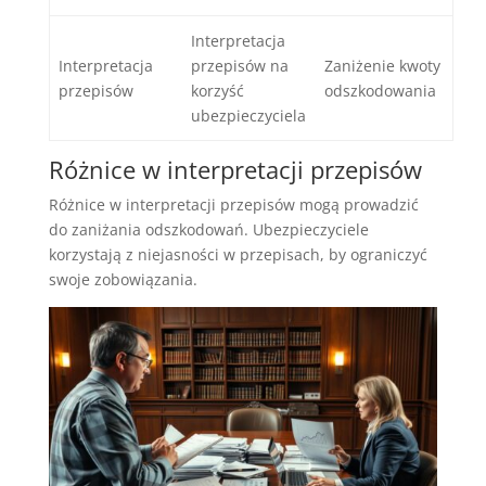
Interpretacja
Interpretacja
przepisów na
Zaniżenie kwoty
przepisów
korzyść
odszkodowania
ubezpieczyciela
Różnice w interpretacji przepisów
Różnice w interpretacji przepisów mogą prowadzić
do zaniżania odszkodowań. Ubezpieczyciele
korzystają z niejasności w przepisach, by ograniczyć
swoje zobowiązania.