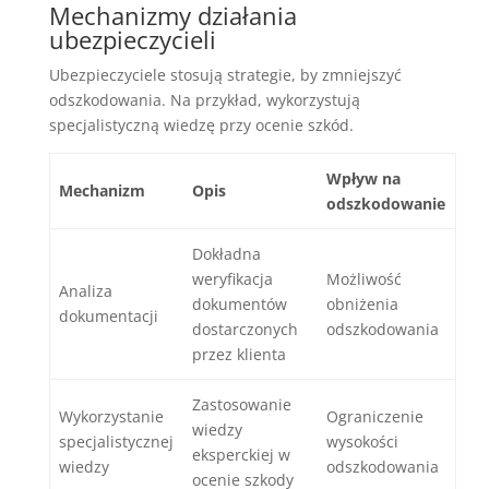
Mechanizmy działania
ubezpieczycieli
Ubezpieczyciele stosują strategie, by zmniejszyć
odszkodowania. Na przykład, wykorzystują
specjalistyczną wiedzę przy ocenie szkód.
Wpływ na
Mechanizm
Opis
odszkodowanie
Dokładna
weryfikacja
Możliwość
Analiza
dokumentów
obniżenia
dokumentacji
dostarczonych
odszkodowania
przez klienta
Zastosowanie
Wykorzystanie
Ograniczenie
wiedzy
specjalistycznej
wysokości
eksperckiej w
wiedzy
odszkodowania
ocenie szkody