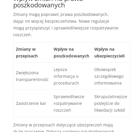
poszkodowanych
Zmiany mogą poprawić prawa poszkodowanych,
dając im więcej bezpieczeństwa. Nowe regulacje
mogą przyspieszyć i sprawiedliwiejsze rozpatrywanie
roszczeń.
Zmiany w
Wpływ na
Wpływ na
przepisach
poszkodowanych
ubezpieczycieli
Lepsza
Obowiązek
Zwiększona
informacja o
szczegółowego
transparentność
procedurach
informowania
Sprawiedliwsze
Skrupulatniejsze
Zaostrzenie kar
rozpatrywanie
podejście do
roszczeń
likwidacji szkód
Zmiany w przepisach dotyczące ubezpieczeń mają
duże znaczenie. Dotyczą zarówno poszkodowanych,