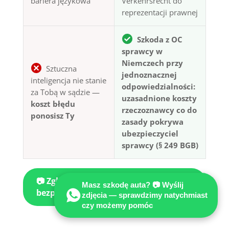
bariera językowa
Verkehrsrecht do
reprezentacji prawnej
Szkoda z OC
sprawcy w
Niemczech przy
Sztuczna
jednoznacznej
inteligencja nie stanie
odpowiedzialności:
za Tobą w sądzie —
uzasadnione koszty
koszt błędu
rzeczoznawcy co do
ponosisz Ty
zasady pokrywa
ubezpieczyciel
sprawcy (§ 249 BGB)
📷 Zgłoś szkodę przez WhatsApp —
Masz szkodę auta? 📷 Wyślij
bezpłatna wstępna ocena
zdjęcia — sprawdzimy natychmiast
czy możemy pomóc