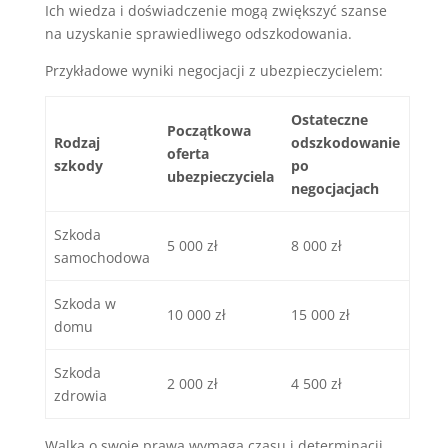
Ich wiedza i doświadczenie mogą zwiększyć szanse
na uzyskanie sprawiedliwego odszkodowania.
Przykładowe wyniki negocjacji z ubezpieczycielem:
Ostateczne
Początkowa
Rodzaj
odszkodowanie
oferta
szkody
po
ubezpieczyciela
negocjacjach
Szkoda
5 000 zł
8 000 zł
samochodowa
Szkoda w
10 000 zł
15 000 zł
domu
Szkoda
2 000 zł
4 500 zł
zdrowia
Walka o swoje prawa wymaga czasu i determinacji.