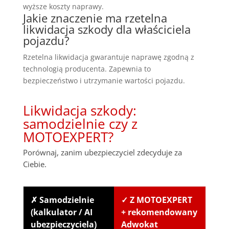
wyższe koszty naprawy.
Jakie znaczenie ma rzetelna
likwidacja szkody dla właściciela
pojazdu?
Rzetelna likwidacja gwarantuje naprawę zgodną z
technologią producenta. Zapewnia to
bezpieczeństwo i utrzymanie wartości pojazdu.
Likwidacja szkody:
samodzielnie czy z
MOTOEXPERT?
Porównaj, zanim ubezpieczyciel zdecyduje za
Ciebie.
✗ Samodzielnie
✓ Z MOTOEXPERT
(kalkulator / AI
+ rekomendowany
ubezpieczyciela)
Adwokat