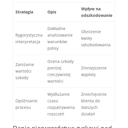
Wpływ na
Strategia
Opis
odszkodowanie
Dokładne
Obniżenie
Rygorystyczna
analizowanie
kwoty
interpretacja
warunków
odszkodowania
polisy
Ocena szkody
Zaniżanie
poniżej
Zmniejszenie
wartości
rzeczywistej
wypłaty
szkody
wartości
Wydłużanie
Zniechęcenie
Opóźnianie
czasu
klienta do
procesu
rozpatrywania
dalszych
roszczeń
działań
Danie pierwszeństwa zyskowi nad