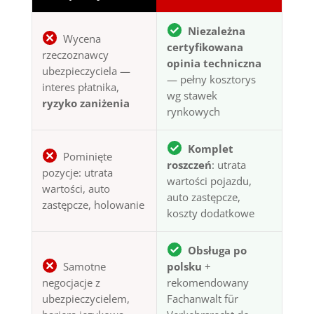
Niezależna
Wycena
certyfikowana
rzeczoznawcy
opinia techniczna
ubezpieczyciela —
— pełny kosztorys
interes płatnika,
wg stawek
ryzyko zaniżenia
rynkowych
Komplet
Pominięte
roszczeń
: utrata
pozycje: utrata
wartości pojazdu,
wartości, auto
auto zastępcze,
zastępcze, holowanie
koszty dodatkowe
Obsługa po
Samotne
polsku
+
negocjacje z
rekomendowany
ubezpieczycielem,
Fachanwalt für