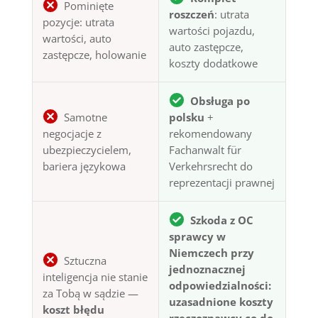
Pominięte
roszczeń
: utrata
pozycje: utrata
wartości pojazdu,
wartości, auto
auto zastępcze,
zastępcze, holowanie
koszty dodatkowe
Obsługa po
Samotne
polsku
+
negocjacje z
rekomendowany
ubezpieczycielem,
Fachanwalt für
bariera językowa
Verkehrsrecht do
reprezentacji prawnej
Szkoda z OC
sprawcy w
Niemczech przy
Sztuczna
jednoznacznej
inteligencja nie stanie
odpowiedzialności:
za Tobą w sądzie —
uzasadnione koszty
koszt błędu
rzeczoznawcy co do