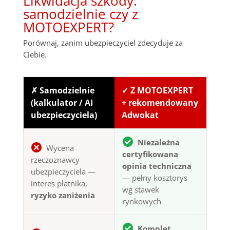
Likwidacja szkody:
samodzielnie czy z
MOTOEXPERT?
Porównaj, zanim ubezpieczyciel zdecyduje za
Ciebie.
✗ Samodzielnie
✓ Z MOTOEXPERT
(kalkulator / AI
+ rekomendowany
ubezpieczyciela)
Adwokat
Niezależna
Wycena
certyfikowana
rzeczoznawcy
opinia techniczna
ubezpieczyciela —
— pełny kosztorys
interes płatnika,
wg stawek
ryzyko zaniżenia
rynkowych
Komplet