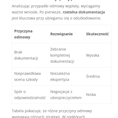
Analizując przypadki odmowy wypłaty, wyciągamy
ważne wnioski. Po pierwsze,
rzetelna dokumentacja
jest kluczowa przy ubieganiu się o odszkodowanie.
Przyczyna
Rozwiązanie
Skuteczność
odmowy
Zebranie
Brak
kompletnej
Wysoka
dokumentacji
dokumentacji
Nieprawidłowa
Niezależna
Średnia
ocena szkody
ekspertyza
Spór o
Negocjacje z
Niska
odpowiedzialność
ubezpieczycielem
Tabela pokazuje, że różne przyczyny odmowy
wymagają różnych strategii. W niektórych