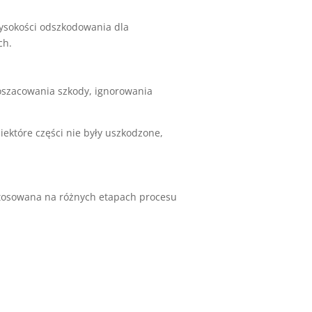
wysokości odszkodowania dla
ch.
doszacowania szkody, ignorowania
ektóre części nie były uszkodzone,
 stosowana na różnych etapach procesu