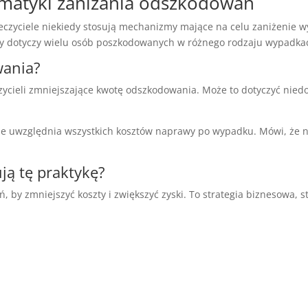
matyki zaniżania odszkodowań
eczyciele niekiedy stosują mechanizmy mające na celu zaniżenie 
óry dotyczy wielu osób poszkodowanych w różnego rodzaju wypadka
wania?
zycieli zmniejszające kwotę odszkodowania. Może to dotyczyć nie
nie uwzględnia wszystkich kosztów naprawy po wypadku. Mówi, że ni
ją tę praktykę?
, by zmniejszyć koszty i zwiększyć zyski. To strategia biznesowa,