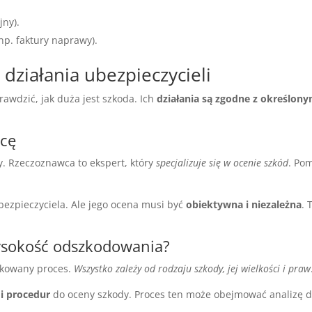
jny).
p. faktury naprawy).
ziałania ubezpieczycieli
awdzić, jak duża jest szkoda. Ich
działania są zgodne z określon
wcę
. Rzeczoznawca to ekspert, który
specjalizuje się w ocenie szkód
. Po
ezpieczyciela. Ale jego ocena musi być
obiektywna i niezależna
. 
wysokość odszkodowania?
ikowany proces.
Wszystko zależy od rodzaju szkody, jej wielkości i praw
 i procedur
do oceny szkody. Proces ten może obejmować analizę 