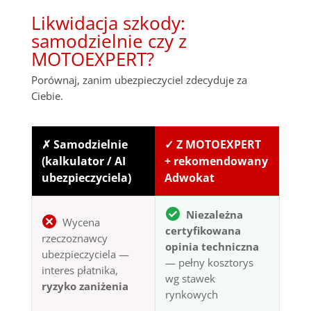
Likwidacja szkody:
samodzielnie czy z
MOTOEXPERT?
Porównaj, zanim ubezpieczyciel zdecyduje za
Ciebie.
✗ Samodzielnie
✓ Z MOTOEXPERT
(kalkulator / AI
+ rekomendowany
ubezpieczyciela)
Adwokat
Niezależna
Wycena
certyfikowana
rzeczoznawcy
opinia techniczna
ubezpieczyciela —
— pełny kosztorys
interes płatnika,
wg stawek
ryzyko zaniżenia
rynkowych