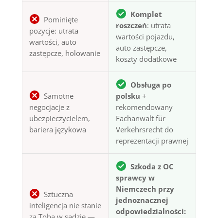
Komplet
Pominięte
roszczeń
: utrata
pozycje: utrata
wartości pojazdu,
wartości, auto
auto zastępcze,
zastępcze, holowanie
koszty dodatkowe
Obsługa po
Samotne
polsku
+
negocjacje z
rekomendowany
ubezpieczycielem,
Fachanwalt für
bariera językowa
Verkehrsrecht do
reprezentacji prawnej
Szkoda z OC
sprawcy w
Niemczech przy
Sztuczna
jednoznacznej
inteligencja nie stanie
odpowiedzialności:
za Tobą w sądzie —