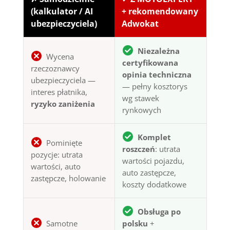
(kalkulator / AI
+ rekomendowany
ubezpieczyciela)
Adwokat
Niezależna
Wycena
certyfikowana
rzeczoznawcy
opinia techniczna
ubezpieczyciela —
— pełny kosztorys
interes płatnika,
wg stawek
ryzyko zaniżenia
rynkowych
Komplet
Pominięte
roszczeń
: utrata
pozycje: utrata
wartości pojazdu,
wartości, auto
auto zastępcze,
zastępcze, holowanie
koszty dodatkowe
Obsługa po
Samotne
polsku
+