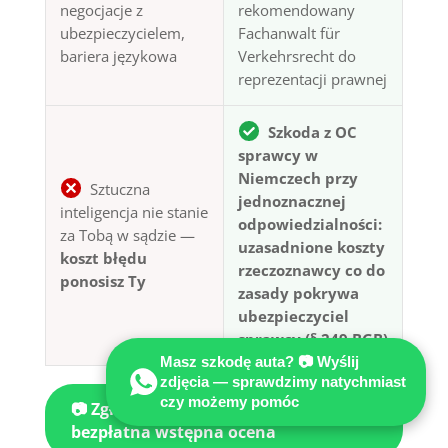
negocjacje z
rekomendowany
ubezpieczycielem,
Fachanwalt für
bariera językowa
Verkehrsrecht do
reprezentacji prawnej
Szkoda z OC
sprawcy w
Niemczech przy
Sztuczna
jednoznacznej
inteligencja nie stanie
odpowiedzialności:
za Tobą w sądzie —
uzasadnione koszty
koszt błędu
rzeczoznawcy co do
ponosisz Ty
zasady pokrywa
ubezpieczyciel
sprawcy (§ 249 BGB)
Masz szkodę auta? 📷 Wyślij
zdjęcia — sprawdzimy natychmiast
czy możemy pomóc
📷 Zgłoś szkodę przez WhatsApp —
bezpłatna wstępna ocena