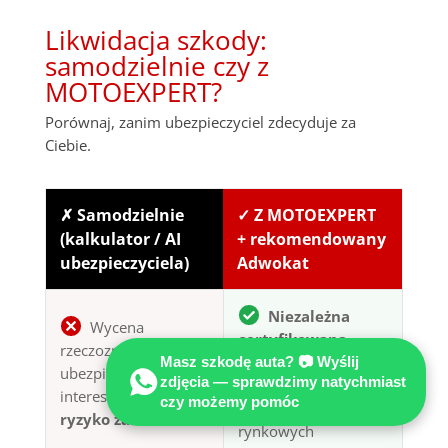
Likwidacja szkody:
samodzielnie czy z
MOTOEXPERT?
Porównaj, zanim ubezpieczyciel zdecyduje za
Ciebie.
✗ Samodzielnie
✓ Z MOTOEXPERT
(kalkulator / AI
+ rekomendowany
ubezpieczyciela)
Adwokat
Niezależna
Wycena
certyfikowana
rzeczoznawcy
opinia techniczna
Masz szkodę auta? 📷 Wyślij
ubezpieczyciela —
zdjęcia — sprawdzimy natychmiast
— pełny kosztorys
interes płatnika,
czy możemy pomóc
wg stawek
ryzyko zaniżenia
rynkowych