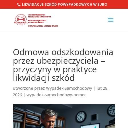
LIKWIDACJE SZKÓD POWYPADKOWYCH W EURO
Odmowa odszkodowania
przez ubezpieczyciela –
przyczyny w praktyce
likwidacji szkód
utworzone przez
Wypadek Samochodowy
|
lut 28,
2026
|
wypadek-samochodowy-pomoc