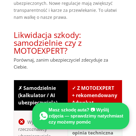
ubezpieczonych. Nowe regulacje mają zwiększyć
transparentność i karze za przewlekanie. To ułatwi
nam walkę o nasze prawa.
Likwidacja szkody:
samodzielnie czy z
MOTOEXPERT?
Porównaj, zanim ubezpieczyciel zdecyduje za
Ciebie.
✗ Samodzielnie
✓ Z MOTOEXPERT
(kalkulator / AI
+ rekomendowany
ubezpieczyciela)
Adwokat
Masz szkodę auta? 📷 Wyślij
zdjęcia — sprawdzimy natychmiast
Niezależna
Wycena
czy możemy pomóc
certyfikowana
rzeczoznawcy
opinia techniczna