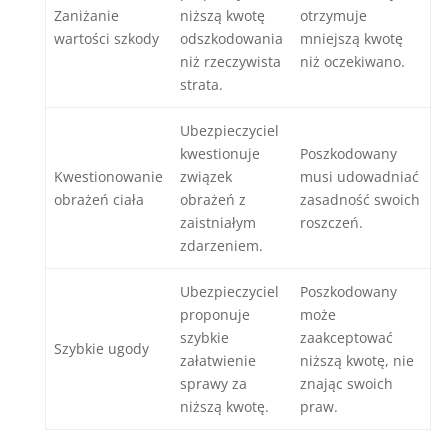
Zaniżanie
niższą kwotę
otrzymuje
wartości szkody
odszkodowania
mniejszą kwotę
niż rzeczywista
niż oczekiwano.
strata.
Ubezpieczyciel
kwestionuje
Poszkodowany
Kwestionowanie
związek
musi udowadniać
obrażeń ciała
obrażeń z
zasadność swoich
zaistniałym
roszczeń.
zdarzeniem.
Ubezpieczyciel
Poszkodowany
proponuje
może
szybkie
zaakceptować
Szybkie ugody
załatwienie
niższą kwotę, nie
sprawy za
znając swoich
niższą kwotę.
praw.