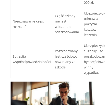
000 zł.
Ubezpieczyci
Część szkody
odmawia
Nieuznawanie części
nie jest
pokrycia
roszczeń
wliczana do
kosztów
odszkodowania.
leczenia.
Ubezpieczyci
Poszkodowany
sugeruje, że
Sugestia
jest częściowo
poszkodowan
współodpowiedzialności
obwiniany za
był częściow
szkodę.
winny
wypadku.