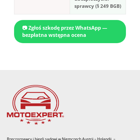
sprawcy (§ 249 BGB)
📷 Zgłoś szkodę przez WhatsApp —
bezpłatna wstępna ocena
Rzeczoznawcy i biegli sadowi w Niemczech Austrii – Holandii –