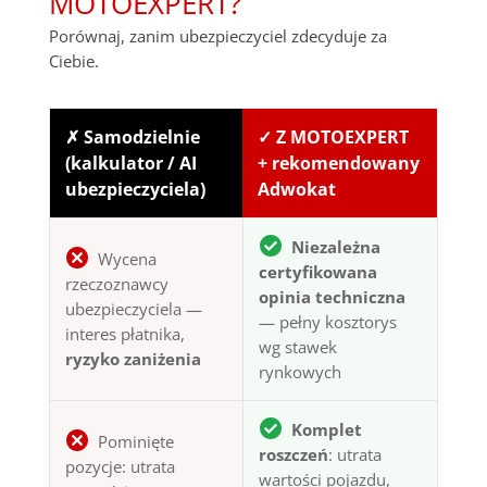
MOTOEXPERT?
Porównaj, zanim ubezpieczyciel zdecyduje za
Ciebie.
✗ Samodzielnie
✓ Z MOTOEXPERT
(kalkulator / AI
+ rekomendowany
ubezpieczyciela)
Adwokat
Niezależna
Wycena
certyfikowana
rzeczoznawcy
opinia techniczna
ubezpieczyciela —
— pełny kosztorys
interes płatnika,
wg stawek
ryzyko zaniżenia
rynkowych
Komplet
Pominięte
roszczeń
: utrata
pozycje: utrata
wartości pojazdu,