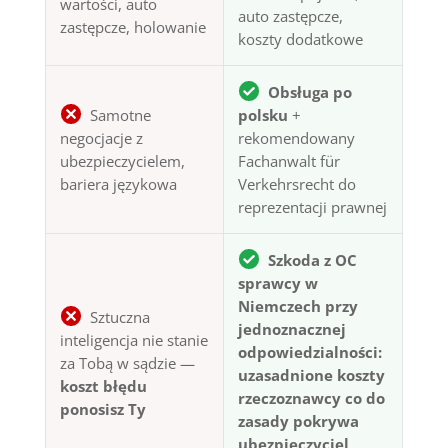
wartości, auto
auto zastępcze,
zastępcze, holowanie
koszty dodatkowe
Obsługa po
Samotne
polsku
+
negocjacje z
rekomendowany
ubezpieczycielem,
Fachanwalt für
bariera językowa
Verkehrsrecht do
reprezentacji prawnej
Szkoda z OC
sprawcy w
Niemczech przy
Sztuczna
jednoznacznej
inteligencja nie stanie
odpowiedzialności:
za Tobą w sądzie —
uzasadnione koszty
koszt błędu
rzeczoznawcy co do
ponosisz Ty
zasady pokrywa
ubezpieczyciel