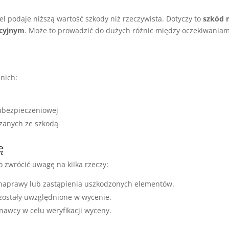
el podaje niższą wartość szkody niż rzeczywista. Dotyczy to
szkód 
cyjnym
. Może to prowadzić do dużych różnic między oczekiwaniam
 nich:
 ubezpieczeniowej
ązanych ze szkodą
ę
o zwrócić uwagę na kilka rzeczy:
i naprawy lub zastąpienia uszkodzonych elementów.
zostały uwzględnione w wycenie.
nawcy w celu weryfikacji wyceny.