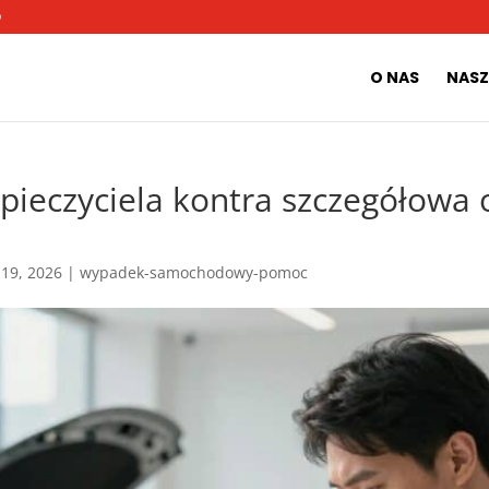
O
O NAS
NASZ
ieczyciela kontra szczegółowa 
 19, 2026
|
wypadek-samochodowy-pomoc