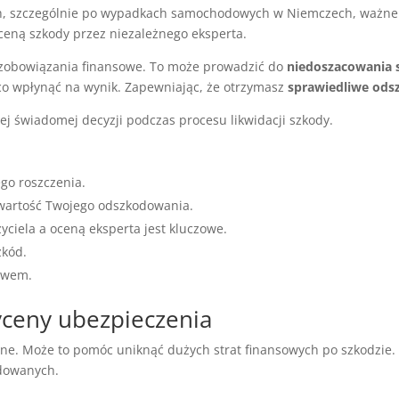
, szczególnie po wypadkach samochodowych w Niemczech, ważne j
eną szkody przez niezależnego eksperta.
e zobowiązania finansowe. To może prowadzić do
niedoszacowania 
o wpłynąć na wynik. Zapewniając, że otrzymasz
sprawiedliwe od
ej świadomej decyzji podczas procesu likwidacji szkody.
go roszczenia.
 wartość Twojego odszkodowania.
ciela a oceną eksperta jest kluczowe.
zkód.
awem.
yceny ubezpieczenia
żne. Może to pomóc uniknąć dużych strat finansowych po szkodzie
odowanych.