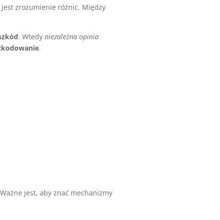
est zrozumienie różnic. Między
szkód
. Wtedy
niezależna opinia
szkodowanie
.
. Ważne jest, aby znać mechanizmy