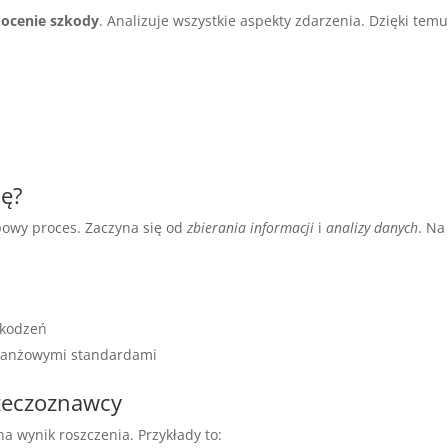
 ocenie szkody
. Analizuje wszystkie aspekty zdarzenia. Dzięki tem
dę?
powy proces. Zaczyna się od
zbierania informacji
i
analizy danych
. Na
zkodzeń
branżowymi standardami
rzeczoznawcy
 wynik roszczenia. Przykłady to: