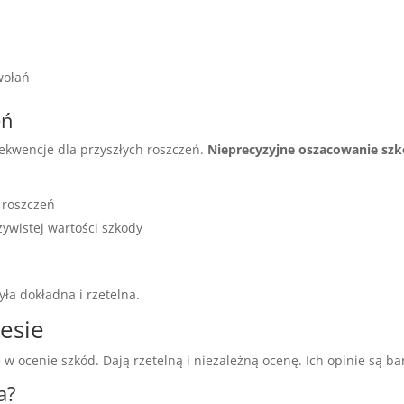
wołań
eń
kwencje dla przyszłych roszczeń.
Nieprecyzyjne oszacowanie sz
 roszczeń
ywistej wartości szkody
ła dokładna i rzetelna.
esie
w ocenie szkód. Dają rzetelną i niezależną ocenę. Ich opinie są ba
a?