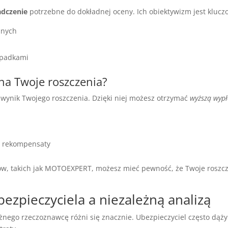
adczenie
potrzebne do dokładnej oceny. Ich obiektywizm jest kluczo
jnych
ypadkami
 na Twoje roszczenia?
wynik Twojego roszczenia. Dzięki niej możesz otrzymać
wyższą wypł
j rekompensaty
ów, takich jak MOTOEXPERT, możesz mieć pewność, że Twoje roszcze
ezpieczyciela a niezależną analizą
żnego rzeczoznawcę różni się znacznie. Ubezpieczyciel często dąż