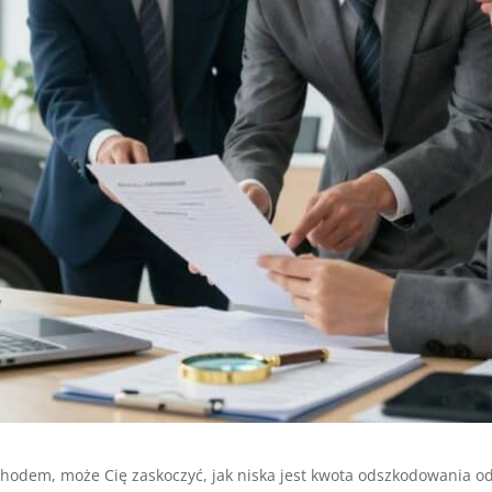
hodem, może Cię zaskoczyć, jak niska jest kwota odszkodowania od