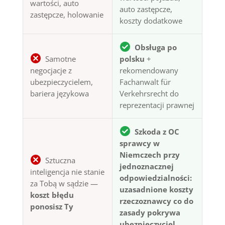
wartości, auto
auto zastępcze,
zastępcze, holowanie
koszty dodatkowe
Obsługa po
Samotne
polsku
+
negocjacje z
rekomendowany
ubezpieczycielem,
Fachanwalt für
bariera językowa
Verkehrsrecht do
reprezentacji prawnej
Szkoda z OC
sprawcy w
Niemczech przy
Sztuczna
jednoznacznej
inteligencja nie stanie
odpowiedzialności:
za Tobą w sądzie —
uzasadnione koszty
koszt błędu
rzeczoznawcy co do
ponosisz Ty
zasady pokrywa
ubezpieczyciel