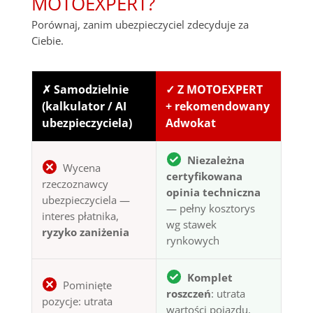
MOTOEXPERT?
Porównaj, zanim ubezpieczyciel zdecyduje za
Ciebie.
✗ Samodzielnie
✓ Z MOTOEXPERT
(kalkulator / AI
+ rekomendowany
ubezpieczyciela)
Adwokat
Niezależna
Wycena
certyfikowana
rzeczoznawcy
opinia techniczna
ubezpieczyciela —
— pełny kosztorys
interes płatnika,
wg stawek
ryzyko zaniżenia
rynkowych
Komplet
Pominięte
roszczeń
: utrata
pozycje: utrata
wartości pojazdu,