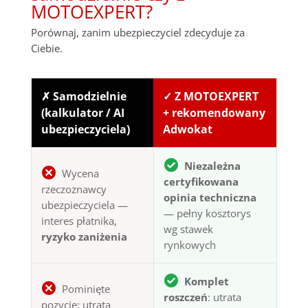
MOTOEXPERT?
Porównaj, zanim ubezpieczyciel zdecyduje za
Ciebie.
✗ Samodzielnie
✓ Z MOTOEXPERT
(kalkulator / AI
+ rekomendowany
ubezpieczyciela)
Adwokat
Niezależna
Wycena
certyfikowana
rzeczoznawcy
opinia techniczna
ubezpieczyciela —
— pełny kosztorys
interes płatnika,
wg stawek
ryzyko zaniżenia
rynkowych
Komplet
Pominięte
roszczeń
: utrata
pozycje: utrata