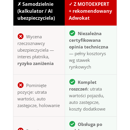
✗ Samodzielnie
✓ Z MOTOEXPERT
(kalkulator / AI
+ rekomendowany
ubezpieczyciela)
Adwokat
Niezależna
Wycena
certyfikowana
rzeczoznawcy
opinia techniczna
ubezpieczyciela —
— pełny kosztorys
interes płatnika,
wg stawek
ryzyko zaniżenia
rynkowych
Komplet
Pominięte
roszczeń
: utrata
pozycje: utrata
wartości pojazdu,
wartości, auto
auto zastępcze,
zastępcze, holowanie
koszty dodatkowe
Obsługa po