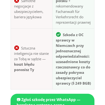
Samotne
polsku
+
negocjacje z
rekomendowany
ubezpieczycielem,
Fachanwalt für
bariera językowa
Verkehrsrecht do
reprezentacji prawnej
Szkoda z OC
sprawcy w
Niemczech przy
Sztuczna
jednoznacznej
inteligencja nie stanie
odpowiedzialności:
za Tobą w sądzie —
uzasadnione koszty
koszt błędu
rzeczoznawcy co do
ponosisz Ty
zasady pokrywa
ubezpieczyciel
sprawcy (§ 249 BGB)
📷 Zgłoś szkodę przez WhatsApp —