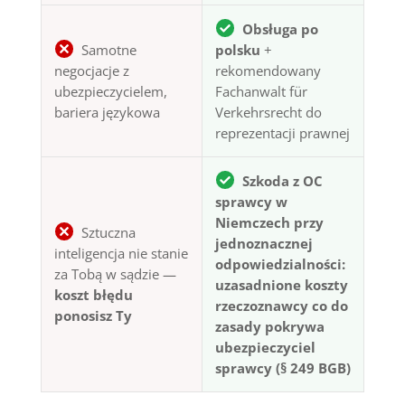
Obsługa po
Samotne
polsku
+
negocjacje z
rekomendowany
ubezpieczycielem,
Fachanwalt für
bariera językowa
Verkehrsrecht do
reprezentacji prawnej
Szkoda z OC
sprawcy w
Niemczech przy
Sztuczna
jednoznacznej
inteligencja nie stanie
odpowiedzialności:
za Tobą w sądzie —
uzasadnione koszty
koszt błędu
rzeczoznawcy co do
ponosisz Ty
zasady pokrywa
ubezpieczyciel
sprawcy (§ 249 BGB)