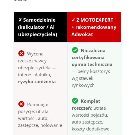
✗ Samodzielnie
✓ Z MOTOEXPERT
(kalkulator / AI
+ rekomendowany
ubezpieczyciela)
Adwokat
Niezależna
Wycena
certyfikowana
rzeczoznawcy
opinia techniczna
ubezpieczyciela —
— pełny kosztorys
interes płatnika,
wg stawek
ryzyko zaniżenia
rynkowych
Komplet
Pominięte
roszczeń
: utrata
pozycje: utrata
wartości pojazdu,
wartości, auto
auto zastępcze,
zastępcze, holowanie
koszty dodatkowe