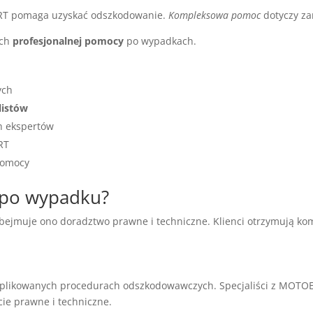
RT pomaga uzyskać odszkodowanie.
Kompleksowa pomoc
dotyczy za
ych
profesjonalnej pomocy
po wypadkach.
ych
listów
h ekspertów
RT
pomocy
e po wypadku?
ejmuje ono doradztwo prawne i techniczne. Klienci otrzymują 
likowanych procedurach odszkodowawczych. Specjaliści z MOTOEXP
ie prawne i techniczne.