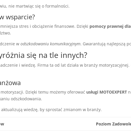
iu, nie martwiąc się o formalności.
w wsparcie?
mniejsza stres i obciążenie finansowe. Dzięki
pomocy prawnej dl
dztwo.
adczenie w
odszkodowaniu komunikacyjnym
. Gwarantują najlepszą 
żnia się na tle innych?
dczenie i wiedzę. Firma ta od lat działa w branży motoryzacyjnej.
ranżowa
motoryzacji. Dzięki temu możemy oferować
usługi MOTOEXPERT
n
kaniu odszkodowania.
le aktualizują wiedzę, by sprostać zmianom w branży.
ów
Poziom Zadowole