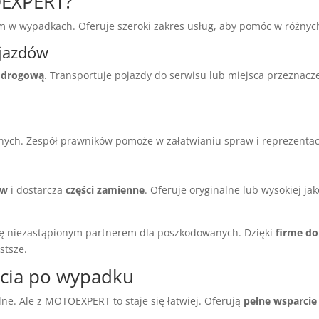
OEXPERT?
wypadkach. Oferuje szeroki zakres usług, aby pomóc w różnych
ojazdów
 drogową
. Transportuje pojazdy do serwisu lub miejsca przeznacz
ch. Zespół prawników pomoże w załatwianiu spraw i reprezentacji
ów
i dostarcza
części zamienne
. Oferuje oryginalne lub wysokiej jak
mę niezastąpionym partnerem dla poszkodowanych. Dzięki
firme d
stsze.
rcia po wypadku
e. Ale z MOTOEXPERT to staje się łatwiej. Oferują
pełne wsparci