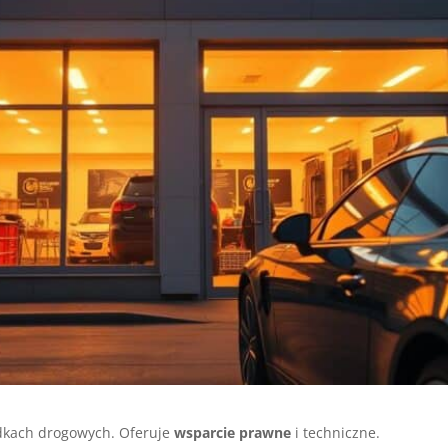
dkach drogowych. Oferuje
wsparcie prawne
i techniczne.