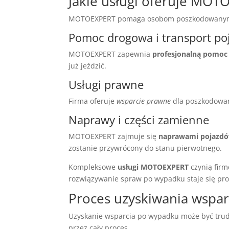
Jakie usługi oferuje MOT
MOTOEXPERT pomaga osobom poszkodowanym w 
Pomoc drogowa i transport p
MOTOEXPERT zapewnia
profesjonalną pomoc
już jeździć.
Usługi prawne
Firma oferuje
wsparcie prawne
dla poszkodowany
Naprawy i części zamienne
MOTOEXPERT zajmuje się
naprawami pojazd
zostanie przywrócony do stanu pierwotnego.
Kompleksowe
usługi MOTOEXPERT
czynią fir
rozwiązywanie spraw po wypadku staje się pro
Proces uzyskiwania wspa
Uzyskanie wsparcia po wypadku może być trudn
przez cały proces.