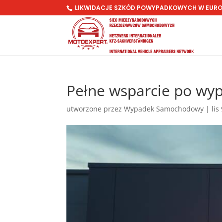
LIKWIDACJE SZKÓD POWYPADKOWYCH W EUR
Pełne wsparcie po w
utworzone przez
Wypadek Samochodowy
|
lis