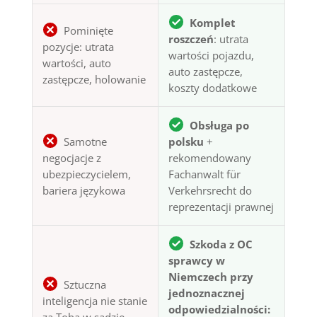
Komplet
Pominięte
roszczeń
: utrata
pozycje: utrata
wartości pojazdu,
wartości, auto
auto zastępcze,
zastępcze, holowanie
koszty dodatkowe
Obsługa po
Samotne
polsku
+
negocjacje z
rekomendowany
ubezpieczycielem,
Fachanwalt für
bariera językowa
Verkehrsrecht do
reprezentacji prawnej
Szkoda z OC
sprawcy w
Niemczech przy
Sztuczna
jednoznacznej
inteligencja nie stanie
odpowiedzialności:
za Tobą w sądzie —