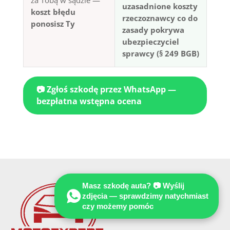
uzasadnione koszty
koszt błędu
rzeczoznawcy co do
ponosisz Ty
zasady pokrywa
ubezpieczyciel
sprawcy (§ 249 BGB)
📷 Zgłoś szkodę przez WhatsApp —
bezpłatna wstępna ocena
Masz szkodę auta? 📷 Wyślij
zdjęcia — sprawdzimy natychmiast
czy możemy pomóc