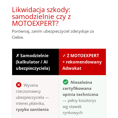
Likwidacja szkody:
samodzielnie czy z
MOTOEXPERT?
Porównaj, zanim ubezpieczyciel zdecyduje za
Ciebie.
✗ Samodzielnie
✓ Z MOTOEXPERT
(kalkulator / AI
+ rekomendowany
ubezpieczyciela)
Adwokat
Niezależna
Wycena
certyfikowana
rzeczoznawcy
opinia techniczna
ubezpieczyciela —
— pełny kosztorys
interes płatnika,
wg stawek
ryzyko zaniżenia
rynkowych