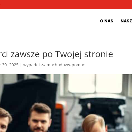
O
O NAS
NASZ
i zawsze po Twojej stronie
ź 30, 2025
|
wypadek-samochodowy-pomoc