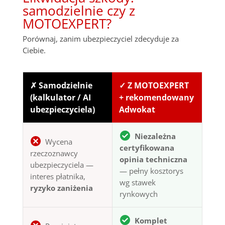
samodzielnie czy z
MOTOEXPERT?
Porównaj, zanim ubezpieczyciel zdecyduje za
Ciebie.
✗ Samodzielnie
✓ Z MOTOEXPERT
(kalkulator / AI
+ rekomendowany
ubezpieczyciela)
Adwokat
Niezależna
Wycena
certyfikowana
rzeczoznawcy
opinia techniczna
ubezpieczyciela —
— pełny kosztorys
interes płatnika,
wg stawek
ryzyko zaniżenia
rynkowych
Komplet