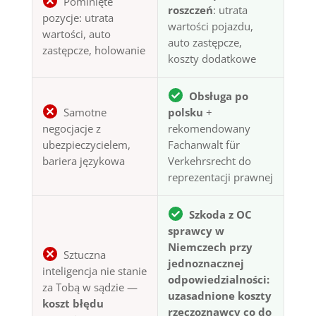
Pominięte
roszczeń
: utrata
pozycje: utrata
wartości pojazdu,
wartości, auto
auto zastępcze,
zastępcze, holowanie
koszty dodatkowe
Obsługa po
Samotne
polsku
+
negocjacje z
rekomendowany
ubezpieczycielem,
Fachanwalt für
bariera językowa
Verkehrsrecht do
reprezentacji prawnej
Szkoda z OC
sprawcy w
Niemczech przy
Sztuczna
jednoznacznej
inteligencja nie stanie
odpowiedzialności:
za Tobą w sądzie —
uzasadnione koszty
koszt błędu
rzeczoznawcy co do