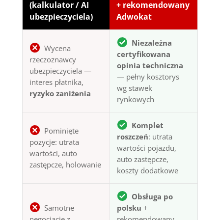
(kalkulator / AI
+ rekomendowany
ubezpieczyciela)
Adwokat
Niezależna
Wycena
certyfikowana
rzeczoznawcy
opinia techniczna
ubezpieczyciela —
— pełny kosztorys
interes płatnika,
wg stawek
ryzyko zaniżenia
rynkowych
Komplet
Pominięte
roszczeń
: utrata
pozycje: utrata
wartości pojazdu,
wartości, auto
auto zastępcze,
zastępcze, holowanie
koszty dodatkowe
Obsługa po
Samotne
polsku
+
negocjacje z
rekomendowany