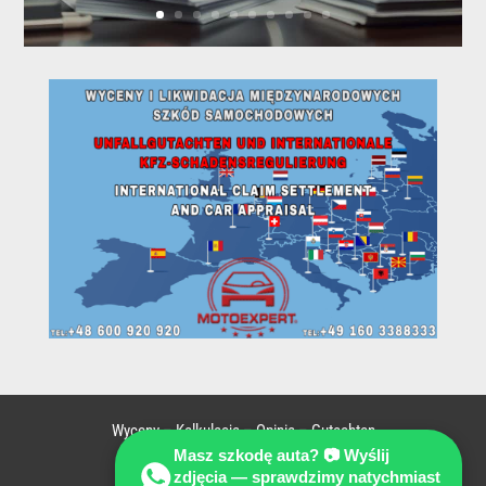
Wyceny – Kalkulacja – Opinia – Gutachten
Masz szkodę auta? 📷 Wyślij
ZAPYTAJ EKSPERTA !
zdjęcia — sprawdzimy natychmiast