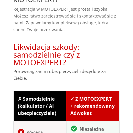
Rejestracja w MOTOEXPERT jest prosta i szybka.
Możesz łatwo zarejestrować się i skontaktować się z
nami. Zapewniamy kompleksową obsługę, która
spełni Twoje oczekiwania.
Likwidacja szkody:
samodzielnie czy z
MOTOEXPERT?
Porównaj, zanim ubezpieczyciel zdecyduje za
Ciebie.
✗ Samodzielnie
✓ Z MOTOEXPERT
(kalkulator / AI
+ rekomendowany
ubezpieczyciela)
Adwokat
Niezależna
Wycena