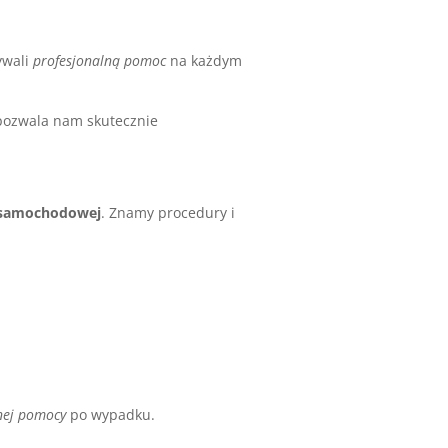
ywali
profesjonalną pomoc
na każdym
 pozwala nam skutecznie
i samochodowej
. Znamy procedury i
nej pomocy
po wypadku.