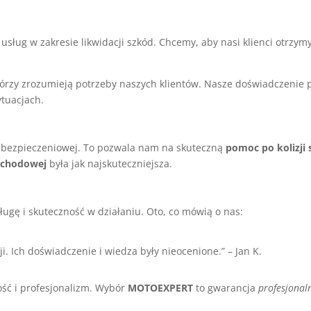
usług w zakresie likwidacji szkód. Chcemy, aby nasi klienci otrzym
którzy zrozumieją potrzeby naszych klientów. Nasze doświadczenie
ytuacjach.
ubezpieczeniowej. To pozwala nam na skuteczną
pomoc po kolizj
ochodowej
była jak najskuteczniejsza.
ługę i skuteczność w działaniu. Oto, co mówią o nas:
 Ich doświadczenie i wiedza były nieocenione.” – Jan K.
ość i profesjonalizm. Wybór
MOTOEXPERT
to gwarancja
profesjonal