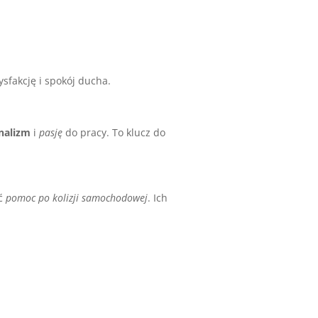
sfakcję i spokój ducha.
nalizm
i
pasję
do pracy. To klucz do
ić
pomoc po kolizji samochodowej
. Ich