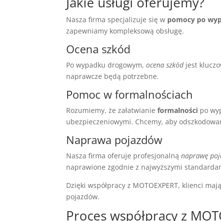
Jakie usługi oferujemy?
Nasza firma specjalizuje się w
pomocy po wy
zapewniamy kompleksową obsługę.
Ocena szkód
Po wypadku drogowym,
ocena szkód
jest kluczo
naprawcze będą potrzebne.
Pomoc w formalnościach
Rozumiemy, że załatwianie
formalności
po wyp
ubezpieczeniowymi. Chcemy, aby odszkodowani
Naprawa pojazdów
Nasza firma oferuje profesjonalną
naprawę po
naprawione zgodnie z najwyższymi standarda
Dzięki współpracy z MOTOEXPERT, klienci maj
pojazdów.
Proces współpracy z MO