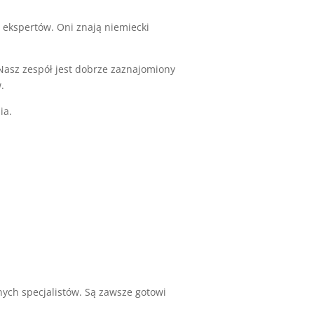
h ekspertów. Oni znają niemiecki
asz zespół jest dobrze zaznajomiony
.
ia.
nych specjalistów. Są zawsze gotowi