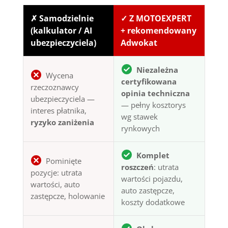
✗ Samodzielnie
✓ Z MOTOEXPERT
(kalkulator / AI
+ rekomendowany
ubezpieczyciela)
Adwokat
Niezależna
Wycena
certyfikowana
rzeczoznawcy
opinia techniczna
ubezpieczyciela —
— pełny kosztorys
interes płatnika,
wg stawek
ryzyko zaniżenia
rynkowych
Komplet
Pominięte
roszczeń
: utrata
pozycje: utrata
wartości pojazdu,
wartości, auto
auto zastępcze,
zastępcze, holowanie
koszty dodatkowe