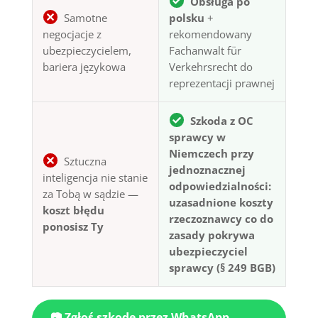
Obsługa po
Samotne
polsku
+
negocjacje z
rekomendowany
ubezpieczycielem,
Fachanwalt für
bariera językowa
Verkehrsrecht do
reprezentacji prawnej
Szkoda z OC
sprawcy w
Niemczech przy
Sztuczna
jednoznacznej
inteligencja nie stanie
odpowiedzialności:
za Tobą w sądzie —
uzasadnione koszty
koszt błędu
rzeczoznawcy co do
ponosisz Ty
zasady pokrywa
ubezpieczyciel
sprawcy (§ 249 BGB)
📷 Zgłoś szkodę przez WhatsApp —