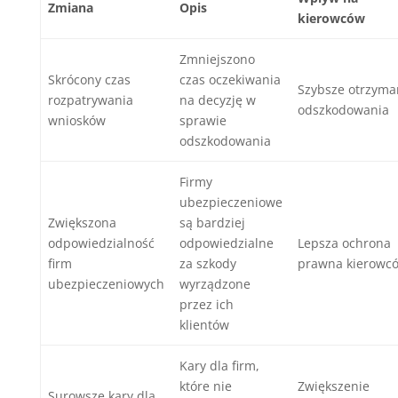
Zmiana
Opis
kierowców
Zmniejszono
Skrócony czas
czas oczekiwania
Szybsze otrzyma
rozpatrywania
na decyzję w
odszkodowania
wniosków
sprawie
odszkodowania
Firmy
ubezpieczeniowe
Zwiększona
są bardziej
odpowiedzialność
odpowiedzialne
Lepsza ochrona
firm
za szkody
prawna kierowc
ubezpieczeniowych
wyrządzone
przez ich
klientów
Kary dla firm,
które nie
Zwiększenie
Surowsze kary dla