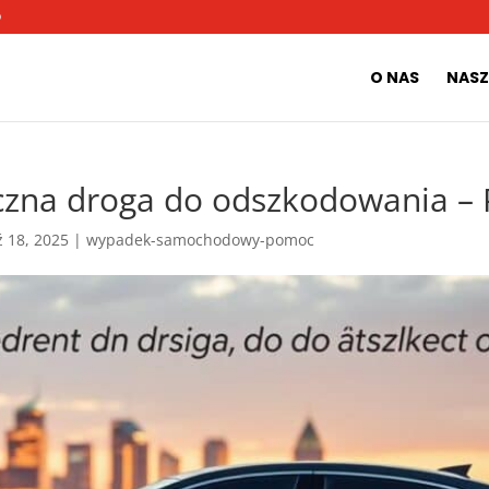
O
O NAS
NASZ
zna droga do odszkodowania – 
ź 18, 2025
|
wypadek-samochodowy-pomoc