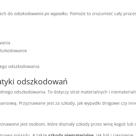
kach do
odszkodowania po wypadku
. Pomoże to zrozumieć cały proce
wania
odszkodowanie
wego odszkodowania
atyki odszkodowań
ego odszkodowania. To dotyczy strat materialnych i niematerial
nsową. Przyznawane jest za szkody, jak wypadki drogowe czy inne
znawane jest osobom, które doznały szkody przez winę kogoś lub 
aprawa pojazdu. A także
szkody niematerialne
, jak ból i cierpienie.