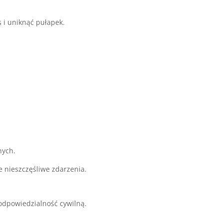
s i uniknąć pułapek.
nych.
 nieszczęśliwe zdarzenia.
odpowiedzialność cywilną.