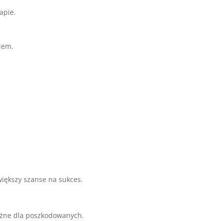
apie.
iem.
iększy szanse na sukces.
ażne dla poszkodowanych.