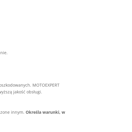
nie.
a poszkodowanych. MOTOEXPERT
yższą jakość obsługi.
ądzone innym.
Określa warunki, w