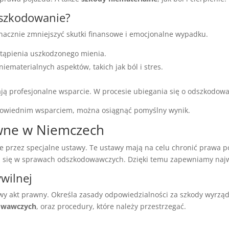
dszkodowanie?
nacznie zmniejszyć skutki finansowe i emocjonalne wypadku.
stąpienia uszkodzonego mienia.
ematerialnych aspektów, takich jak ból i stres.
ą profesjonalne wsparcie. W procesie ubiegania się o odszkodowa
dpowiednim wsparciem, można osiągnąć pomyślny wynik.
awne w Niemczech
 przez specjalne ustawy. Te ustawy mają na celu chronić praw
ją się w sprawach odszkodowawczych. Dzięki temu zapewniamy najw
wilnej
owy akt prawny. Określa zasady odpowiedzialności za szkody wyrz
dowawczych
, oraz procedury, które należy przestrzegać.