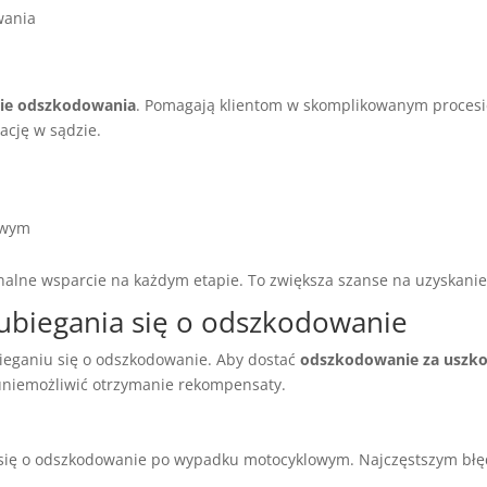
wania
ie odszkodowania
. Pomagają klientom w skomplikowanym proces
ację w sądzie.
owym
lne wsparcie na każdym etapie. To zwiększa szanse na uzyskani
ubiegania się o odszkodowanie
ieganiu się o odszkodowanie. Aby dostać
odszkodowanie za uszk
uniemożliwić otrzymanie rekompensaty.
się o odszkodowanie po wypadku motocyklowym. Najczęstszym błęde