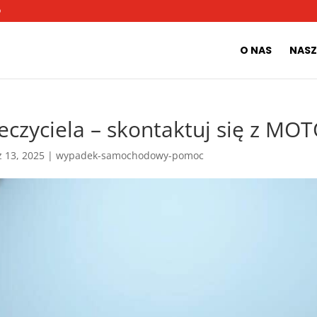
O
O NAS
NASZ
eczyciela – skontaktuj się z M
z 13, 2025
|
wypadek-samochodowy-pomoc