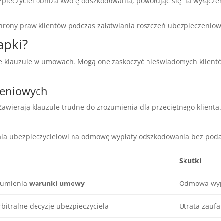
pieczyciel obniża kwotę odszkodowania, powołując się na wyłącze
chrony praw klientów podczas załatwiania roszczeń ubezpieczeniow
apki?
e klauzule w umowach. Mogą one zaskoczyć nieświadomych klien
zeniowych
awierają klauzule trudne do zrozumienia dla przeciętnego klienta.
ala ubezpieczycielowi na odmowę wypłaty odszkodowania bez pod
Skutki
zumienia
warunki umowy
Odmowa wyp
rbitralne decyzje ubezpieczyciela
Utrata zaufa