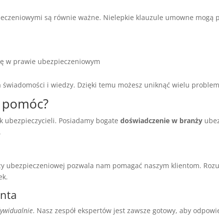
eczeniowymi są równie ważne. Nielepkie klauzule umowne mogą 
się w prawie ubezpieczeniowym
wiadomości i wiedzy. Dzięki temu możesz uniknąć wielu problem
 pomóc?
 ubezpieczycieli. Posiadamy bogate
doświadczenie w branży
ubez
.
y
y ubezpieczeniowej pozwala nam pomagać naszym klientom. Roz
ek.
enta
dywidualnie
. Nasz zespół ekspertów jest zawsze gotowy, aby odpow