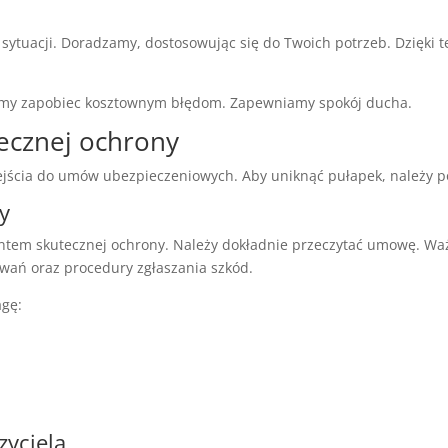
j sytuacji. Doradzamy, dostosowując się do Twoich potrzeb. Dzięki
emy zapobiec kosztownym błędom. Zapewniamy spokój ducha.
tecznej ochrony
cia do umów ubezpieczeniowych. Aby uniknąć pułapek, należy pod
y
tem skutecznej ochrony. Należy dokładnie przeczytać umowę. Waż
owań oraz procedury zgłaszania szkód.
agę:
yciela