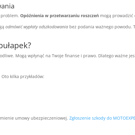
wania
y problem.
Opóźnienia w przetwarzaniu roszczeń
mogą prowadzić d
ogą
odmówić wypłaty odszkodowania
bez podania ważnego powodu. To
 pułapek?
dliwe. Mogą wpłynąć na Twoje finanse i prawo. Dlatego ważne jest
 Oto kilka przykładów:
zumienie umowy ubezpieczeniowej.
Zgłoszenie szkody do MOTOEXP