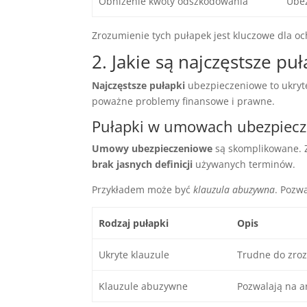
Obniżenie kwoty odszkodowania
Ubez
Zrozumienie tych pułapek jest kluczowe dla o
2. Jakie są najczęstsze puł
Najczęstsze pułapki
ubezpieczeniowe to ukryt
poważne problemy finansowe i prawne.
Pułapki w umowach ubezpiec
Umowy ubezpieczeniowe
są skomplikowane. Z
brak jasnych definicji
używanych terminów.
Przykładem może być
klauzula abuzywna
. Pozw
Rodzaj pułapki
Opis
Ukryte klauzule
Trudne do zro
Klauzule abuzywne
Pozwalają na a