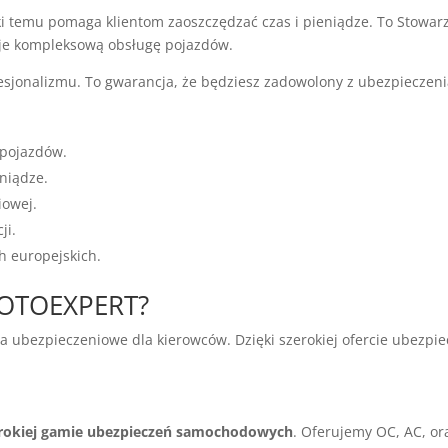
ki temu pomaga klientom zaoszczędzać czas i pieniądze. To Stow
je kompleksową obsługę pojazdów.
esjonalizmu. To gwarancja, że będziesz zadowolony z ubezpiecze
pojazdów.
niądze.
iowej.
ji.
h europejskich.
MOTOEXPERT?
bezpieczeniowe dla kierowców. Dzięki szerokiej ofercie ubezpiec
rokiej gamie ubezpieczeń samochodowych
. Oferujemy OC, AC, ora