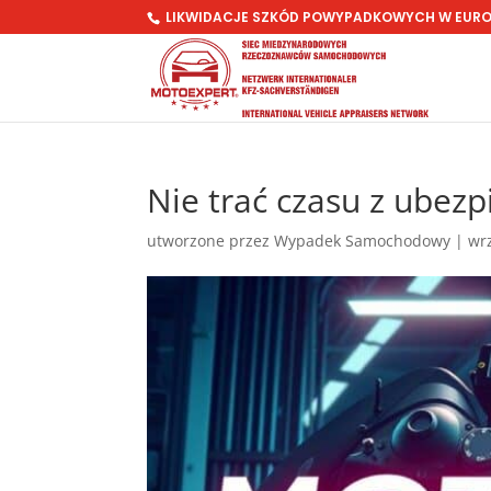
LIKWIDACJE SZKÓD POWYPADKOWYCH W EUR
Nie trać czasu z ubez
utworzone przez
Wypadek Samochodowy
|
wr