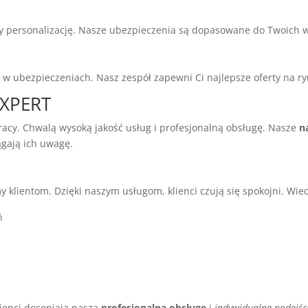
my personalizację. Nasze ubezpieczenia są dopasowane do Twoich
e
w ubezpieczeniach. Nasz zespół zapewni Ci najlepsze oferty na ry
EXPERT
acy. Chwalą wysoką jakość usług i profesjonalną obsługę. Nasze
n
ągają ich uwagę.
 klientom. Dzięki naszym usługom, klienci czują się spokojni. Wied
ń
lienci doceniają naszą
profesjonalną obsługę
i
indywidualne podejśc