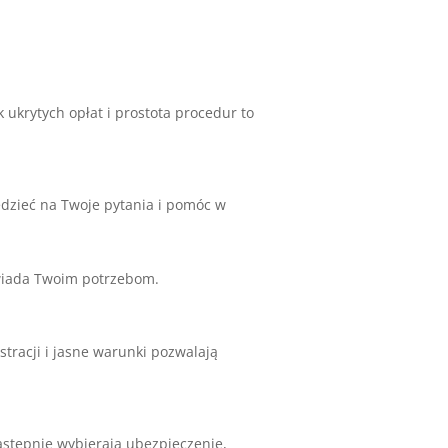
 ukrytych opłat i prostota procedur to
edzieć na Twoje pytania i pomóc w
owiada Twoim potrzebom.
estracji i jasne warunki pozwalają
astępnie wybierają ubezpieczenie,