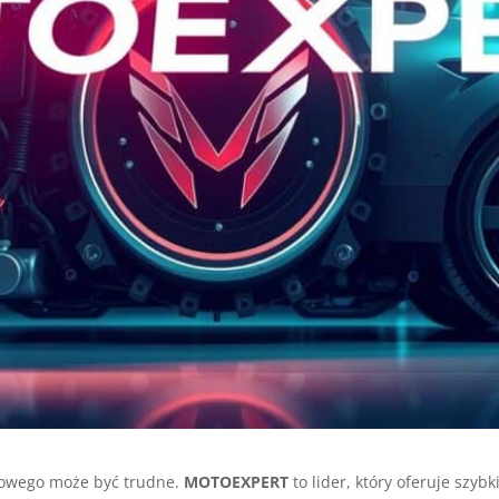
dowego może być trudne.
MOTOEXPERT
to lider, który oferuje szyb