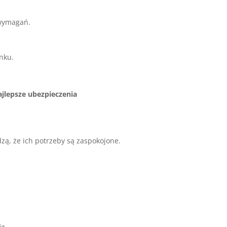
 wymagań.
nku.
ajlepsze ubezpieczenia
zą, że ich potrzeby są zaspokojone.
ie
.