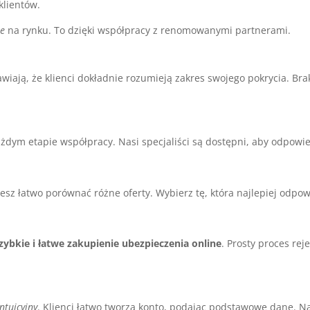
klientów.
ne
na rynku. To dzięki współpracy z renomowanymi partnerami.
wiają, że klienci dokładnie rozumieją zakres swojego pokrycia. Brak
żdym etapie współpracy. Nasi specjaliści są dostępni, aby odpowi
sz łatwo porównać różne oferty. Wybierz tę, która najlepiej odp
zybkie i łatwe zakupienie ubezpieczenia online
. Prosty proces rej
intuicyjny
. Klienci łatwo tworzą konto, podając podstawowe dane. N