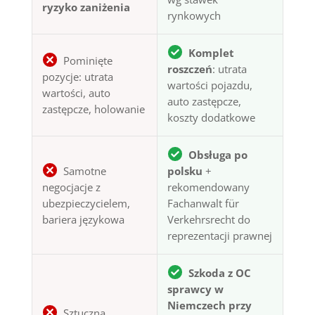
ryzyko zaniżenia
rynkowych
Komplet
Pominięte
roszczeń
: utrata
pozycje: utrata
wartości pojazdu,
wartości, auto
auto zastępcze,
zastępcze, holowanie
koszty dodatkowe
Obsługa po
Samotne
polsku
+
negocjacje z
rekomendowany
ubezpieczycielem,
Fachanwalt für
bariera językowa
Verkehrsrecht do
reprezentacji prawnej
Szkoda z OC
sprawcy w
Niemczech przy
Sztuczna