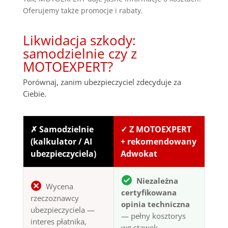
Oferujemy także promocje i rabaty.
Likwidacja szkody:
samodzielnie czy z
MOTOEXPERT?
Porównaj, zanim ubezpieczyciel zdecyduje za
Ciebie.
✗ Samodzielnie
✓ Z MOTOEXPERT
(kalkulator / AI
+ rekomendowany
ubezpieczyciela)
Adwokat
Niezależna
Wycena
certyfikowana
rzeczoznawcy
opinia techniczna
ubezpieczyciela —
— pełny kosztorys
interes płatnika,
wg stawek