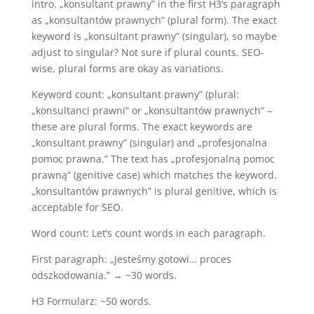
intro. „konsultant prawny” in the first H3’s paragraph
as „konsultantów prawnych” (plural form). The exact
keyword is „konsultant prawny” (singular), so maybe
adjust to singular? Not sure if plural counts. SEO-
wise, plural forms are okay as variations.
Keyword count: „konsultant prawny” (plural:
„konsultanci prawni” or „konsultantów prawnych” –
these are plural forms. The exact keywords are
„konsultant prawny” (singular) and „profesjonalna
pomoc prawna.” The text has „profesjonalną pomoc
prawną” (genitive case) which matches the keyword.
„konsultantów prawnych” is plural genitive, which is
acceptable for SEO.
Word count: Let’s count words in each paragraph.
First paragraph: „Jesteśmy gotowi… proces
odszkodowania.” → ~30 words.
H3 Formularz: ~50 words.