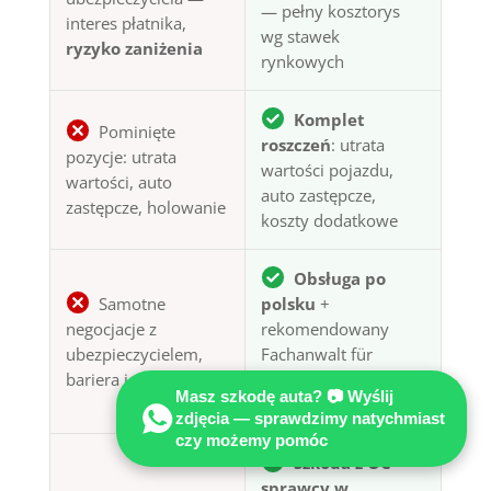
— pełny kosztorys
interes płatnika,
wg stawek
ryzyko zaniżenia
rynkowych
Komplet
Pominięte
roszczeń
: utrata
pozycje: utrata
wartości pojazdu,
wartości, auto
auto zastępcze,
zastępcze, holowanie
koszty dodatkowe
Obsługa po
Samotne
polsku
+
negocjacje z
rekomendowany
ubezpieczycielem,
Fachanwalt für
bariera językowa
Verkehrsrecht do
Masz szkodę auta? 📷 Wyślij
reprezentacji prawnej
zdjęcia — sprawdzimy natychmiast
czy możemy pomóc
Szkoda z OC
sprawcy w