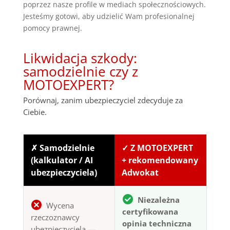
poprzez nasze profile w mediach społecznościowych.
Jesteśmy gotowi, aby udzielić Wam profesionalnej
pomocy prawnej.
Likwidacja szkody:
samodzielnie czy z
MOTOEXPERT?
Porównaj, zanim ubezpieczyciel zdecyduje za
Ciebie.
✗ Samodzielnie
✓ Z MOTOEXPERT
(kalkulator / AI
+ rekomendowany
ubezpieczyciela)
Adwokat
Niezależna
Wycena
certyfikowana
rzeczoznawcy
opinia techniczna
ubezpieczyciela —