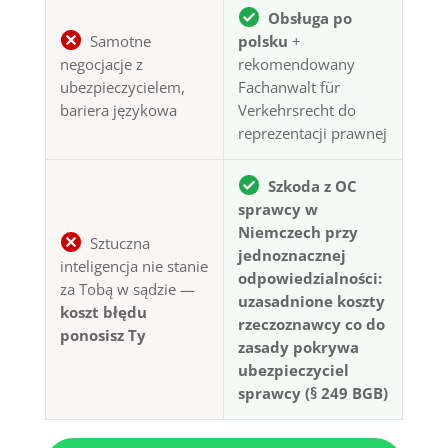
Obsługa po
Samotne
polsku
+
negocjacje z
rekomendowany
ubezpieczycielem,
Fachanwalt für
bariera językowa
Verkehrsrecht do
reprezentacji prawnej
Szkoda z OC
sprawcy w
Niemczech przy
Sztuczna
jednoznacznej
inteligencja nie stanie
odpowiedzialności:
za Tobą w sądzie —
uzasadnione koszty
koszt błędu
rzeczoznawcy co do
ponosisz Ty
zasady pokrywa
ubezpieczyciel
sprawcy (§ 249 BGB)