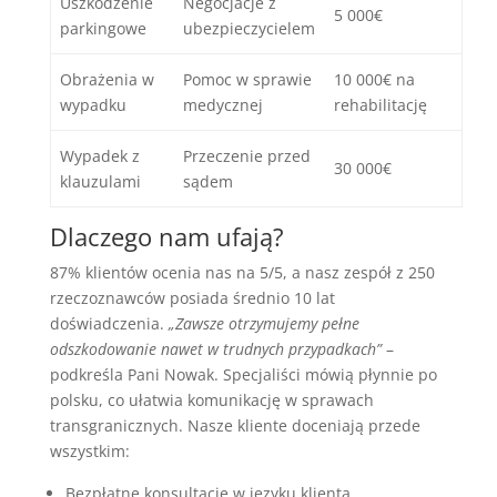
Uszkodzenie
Negocjacje z
5 000€
parkingowe
ubezpieczycielem
Obrażenia w
Pomoc w sprawie
10 000€ na
wypadku
medycznej
rehabilitację
Wypadek z
Przeczenie przed
30 000€
klauzulami
sądem
Dlaczego nam ufają?
87% klientów ocenia nas na 5/5, a nasz zespół z 250
rzeczoznawców posiada średnio 10 lat
doświadczenia.
„Zawsze otrzymujemy pełne
odszkodowanie nawet w trudnych przypadkach”
–
podkreśla Pani Nowak. Specjaliści mówią płynnie po
polsku, co ułatwia komunikację w sprawach
transgranicznych. Nasze kliente doceniają przede
wszystkim:
Bezpłatne konsultacje w języku klienta