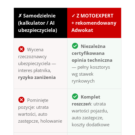
✗ Samodzielnie
✓ Z MOTOEXPERT
(kalkulator / AI
+ rekomendowany
ubezpieczyciela)
Adwokat
Niezależna
Wycena
certyfikowana
rzeczoznawcy
opinia techniczna
ubezpieczyciela —
— pełny kosztorys
interes płatnika,
wg stawek
ryzyko zaniżenia
rynkowych
Komplet
Pominięte
roszczeń
: utrata
pozycje: utrata
wartości pojazdu,
wartości, auto
auto zastępcze,
zastępcze, holowanie
koszty dodatkowe