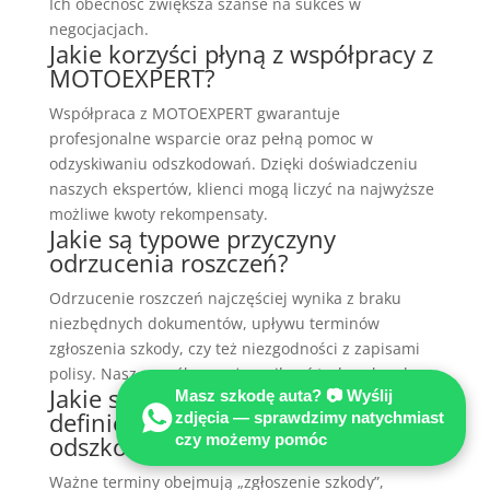
Ich obecność zwiększa szanse na sukces w
negocjacjach.
Jakie korzyści płyną z współpracy z
MOTOEXPERT?
Współpraca z MOTOEXPERT gwarantuje
profesjonalne wsparcie oraz pełną pomoc w
odzyskiwaniu odszkodowań. Dzięki doświadczeniu
naszych ekspertów, klienci mogą liczyć na najwyższe
możliwe kwoty rekompensaty.
Jakie są typowe przyczyny
odrzucenia roszczeń?
Odrzucenie roszczeń najczęściej wynika z braku
niezbędnych dokumentów, upływu terminów
zgłoszenia szkody, czy też niezgodności z zapisami
polisy. Nasz zespół pomoże uniknąć tych pułapek.
Jakie są kluczowe terminy i
Masz szkodę auta? 📷 Wyślij
definicje w procesie odzyskiwania
zdjęcia — sprawdzimy natychmiast
odszkodowania?
czy możemy pomóc
Ważne terminy obejmują „zgłoszenie szkody”,