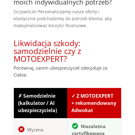
moich indywidualnych potrzeb?
Oczywiście! Personalizujemy nasze oferty i
elastycznie podchodzimy do potrzeb klienta, aby
maksymalizować korzyści finansowe.
Likwidacja szkody:
samodzielnie czy z
MOTOEXPERT?
Porównaj, zanim ubezpieczyciel zdecyduje za
Ciebie.
✗ Samodzielnie
✓ Z MOTOEXPERT
(kalkulator / AI
+ rekomendowany
ubezpieczyciela)
Adwokat
Niezależna
Wycena
certyfikowana