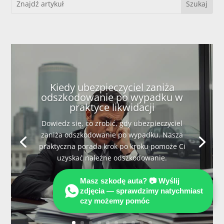
Kiedy ubezpieczyciel zaniża
odszkodowanie po wypadku w
praktyce likwidacji
Dowiedz się, co zrobić, gdy ubezpieczyciel
zaniża odszkodowanie po wypadku. Nasza
praktyczna porada krok po kroku pomoże Ci
uzyskać należne odszkodowanie.
Masz szkodę auta? 📷 Wyślij
Więcej
zdjęcia — sprawdzimy natychmiast
czy możemy pomóc