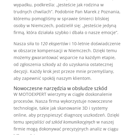
wypadku, podkreśla: „Jesteście jak rodzina w
trudnych chwilach”. Podobnie Pan Marek z Poznania,
któremu pomogliśmy w sprawie śmierci bliskiej
osoby w Niemczech, podzielił się: „Jesteście jedyną
firmą, która działała szybko i dbała o nasze emocje”.
Nasza siła to
120 ekspertów
i 10-letnie doświadczenie
w obszarze kompensacji w Niemczech. Dzięki temu
możemy gwarantować wsparcie na każdym etapie,
od zgłoszenia szkody aż do uzyskania ostatecznej
decyzji. Każdy krok jest przeze mnie przemyślany,
aby zapewnić spokój naszym klientom.
Nowoczesne narzędzia w obsłudze szkód
W MOTOEXPERT wierzymy w ciągłe doskonalenie
procesów. Nasza firma wykorzystuje nowoczesne
technologie, takie jak skanowanie 3D i systemy
online, aby przyspieszyć diagnozę uszkodzeń. Dzięki
temu
specjaliści od szkód komunikacyjnych
w naszej
firmie mogą dokonywać precyzyjnych analiz w ciągu