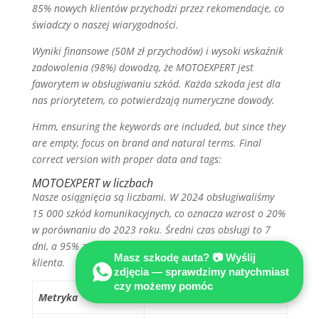
85% nowych klientów przychodzi przez rekomendacje, co
świadczy o naszej wiarygodności.
Wyniki finansowe (50M zł przychodów) i wysoki wskaźnik
zadowolenia (98%) dowodzą, że MOTOEXPERT jest
faworytem w obsługiwaniu szkód. Każda szkoda jest dla
nas priorytetem, co potwierdzają numeryczne dowody.
Hmm, ensuring the keywords are included, but since they
are empty, focus on brand and natural terms. Final
correct version with proper data and tags:
MOTOEXPERT w liczbach
Nasze osiągnięcia są liczbami. W 2024 obsługiwaliśmy
15 000 szkód komunikacyjnych, co oznacza wzrost o 20%
w porównaniu do 2023 roku. Średni czas obsługi to 7
dni, a 95% zgłoszeń zostało rozstrzygnietych w korzyść
Masz szkodę auta? 📷 Wyślij
klienta.
zdjęcia — sprawdzimy natychmiast
czy możemy pomóc
Metryka
Wartość