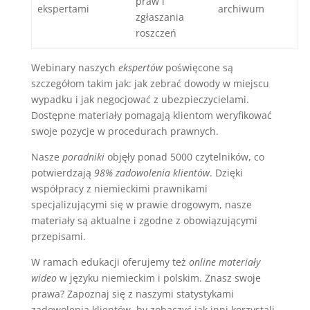
praw i
ekspertami
archiwum
zgłaszania
roszczeń
Webinary naszych
ekspertów
poświęcone są
szczegółom takim jak: jak zebrać dowody w miejscu
wypadku i jak negocjować z ubezpieczycielami.
Dostępne materiały pomagają klientom weryfikować
swoje pozycje w procedurach prawnych.
Nasze
poradniki
objęły ponad 5000 czytelników, co
potwierdzają
98% zadowolenia klientów
. Dzięki
współpracy z niemieckimi prawnikami
specjalizującymi się w prawie drogowym, nasze
materiały są aktualne i zgodne z obowiązującymi
przepisami.
W ramach edukacji oferujemy też
online materiały
wideo
w języku niemieckim i polskim. Znasz swoje
prawa? Zapoznaj się z naszymi statystykami
zadowolenia klientów, by zobaczyć jak inni korzystali