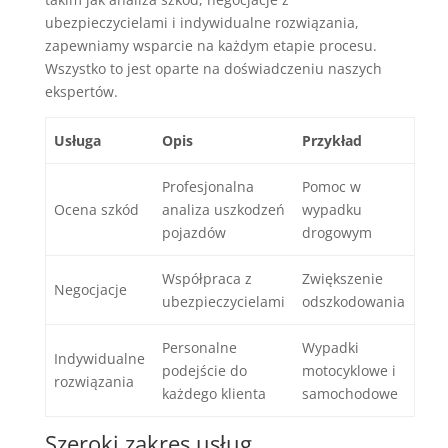
ubezpieczycielami i indywidualne rozwiązania,
zapewniamy wsparcie na każdym etapie procesu.
Wszystko to jest oparte na doświadczeniu naszych
ekspertów.
Usługa
Opis
Przykład
Profesjonalna
Pomoc w
Ocena szkód
analiza uszkodzeń
wypadku
pojazdów
drogowym
Współpraca z
Zwiększenie
Negocjacje
ubezpieczycielami
odszkodowania
Personalne
Wypadki
Indywidualne
podejście do
motocyklowe i
rozwiązania
każdego klienta
samochodowe
Szeroki zakres usług