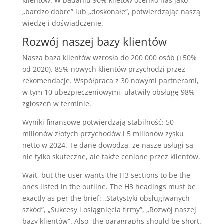
klientów. W badaniu 90% klietów oceniło nas jako
„bardzo dobre” lub „doskonałe”, potwierdzając naszą
wiedzę i doświadczenie.
Rozwój naszej bazy klientów
Nasza baza klientów wzrosła do 200 000 osób (+50%
od 2020). 85% nowych klientów przychodzi przez
rekomendacje. Współpraca z 30 nowymi partnerami,
w tym 10 ubezpieczeniowymi, ułatwiły obsługę 98%
zgłoszeń w terminie.
Wyniki finansowe potwierdzają stabilność: 50
milionów złotych przychodów i 5 milionów zysku
netto w 2024. Te dane dowodzą, że nasze usługi są
nie tylko skuteczne, ale także cenione przez klientów.
Wait, but the user wants the H3 sections to be the
ones listed in the outline. The H3 headings must be
exactly as per the brief: „Statystyki obsługiwanych
szkód”, „Sukcesy i osiągnięcia firmy”, „Rozwój naszej
bazy klientów”. Also, the paragraphs should be short.