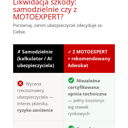
Likwidacja szkody:
samodzielnie czy z
MOTOEXPERT?
Porównaj, zanim ubezpieczyciel zdecyduje za
Ciebie.
✗ Samodzielnie
✓ Z MOTOEXPERT
(kalkulator / AI
+ rekomendowany
ubezpieczyciela)
Adwokat
Niezależna
Wycena
certyfikowana
rzeczoznawcy
opinia techniczna
ubezpieczyciela —
— pełny kosztorys
interes płatnika,
wg stawek
ryzyko zaniżenia
rynkowych