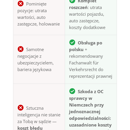
Komplet
Pominięte
roszczeń
: utrata
pozycje: utrata
wartości pojazdu,
wartości, auto
auto zastępcze,
zastępcze, holowanie
koszty dodatkowe
Obsługa po
Samotne
polsku
+
negocjacje z
rekomendowany
ubezpieczycielem,
Fachanwalt für
bariera językowa
Verkehrsrecht do
reprezentacji prawnej
Szkoda z OC
sprawcy w
Niemczech przy
Sztuczna
jednoznacznej
inteligencja nie stanie
odpowiedzialności:
za Tobą w sądzie —
uzasadnione koszty
koszt błędu