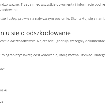
rdzo ważne. Trzeba mieć wszystkie dokumenty i informacje pod ręk
szkodowania.
adku
i
usługi prawne
na najwyższym poziomie. Skontaktuj się z nami,
aniu się o odszkodowanie
zczenia odszkodowawcze
. Najczęściej ignorują szczegóły dokumenta
e to ograniczyć kwotę odszkodowania, którą można uzyskać. Dlateg
ać:
iosku
cze