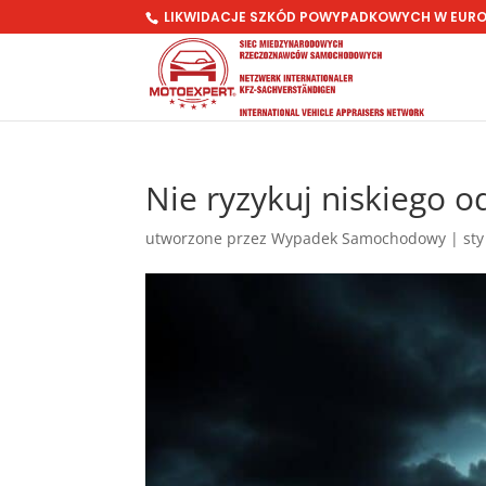
LIKWIDACJE SZKÓD POWYPADKOWYCH W EUR
Nie ryzykuj niskiego 
utworzone przez
Wypadek Samochodowy
|
sty