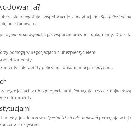
zkodowania?
obrze się przygotuje i współpracuje z instytucjami.
Specjaliści od 
wotę odszkodowania.
je to
pomoc po wypadku
, jak wsparcie prawne i dokumenty. Oto kilk
którzy pomogą w negocjacjach z ubezpieczycielem.
awne i dokumenty.
okumenty, jak raporty policyjne i dokumentacja medyczna.
ach
w negocjacjach z ubezpieczycielami. Pomagają uzyskać największ
wne i dokumenty.
stytucjami
 i urzędy, jest kluczowa.
Specjaliści od odszkodowań
pomagają w tej 
wadzone efektywnie.