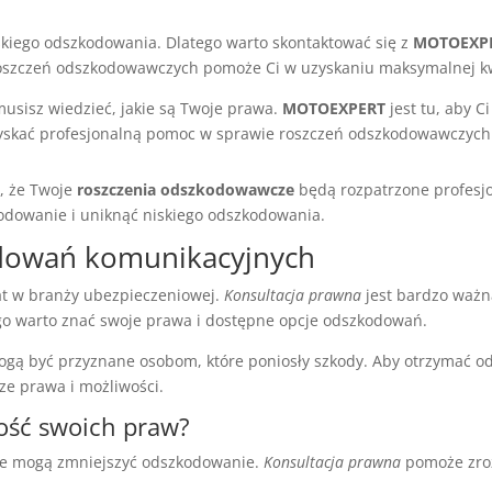
kiego odszkodowania. Dlatego warto skontaktować się z
MOTOEXP
 roszczeń odszkodowawczych pomoże Ci w uzyskaniu maksymalnej k
musisz wiedzieć, jakie są Twoje prawa.
MOTOEXPERT
jest tu, aby 
uzyskać profesjonalną pomoc w sprawie roszczeń odszkodowawczych
, że Twoje
roszczenia odszkodowawcze
będą rozpatrzone profesjon
kodowanie i uniknąć niskiego odszkodowania.
dowań komunikacyjnych
at w branży ubezpieczeniowej.
Konsultacja prawna
jest bardzo ważn
o warto znać swoje prawa i dostępne opcje odszkodowań.
gą być przyznane osobom, które poniosły szkody. Aby otrzymać od
ze prawa i możliwości.
ość swoich praw?
re mogą zmniejszyć odszkodowanie.
Konsultacja prawna
pomoże zro