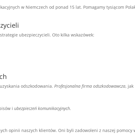
ikacyjnych w Niemczech od ponad 15 lat. Pomagamy tysiącom Pol
zycieli
rategie ubezpieczycieli. Oto kilka wskazówek:
h
ach
 uzyskania odszkodowania.
Profesjonalna firma odszkodowawcza
, ja
pisów i
ubezpieczeń komunikacyjnych
.
ch opinii naszych klientów. Oni byli zadowoleni z naszej pomoc