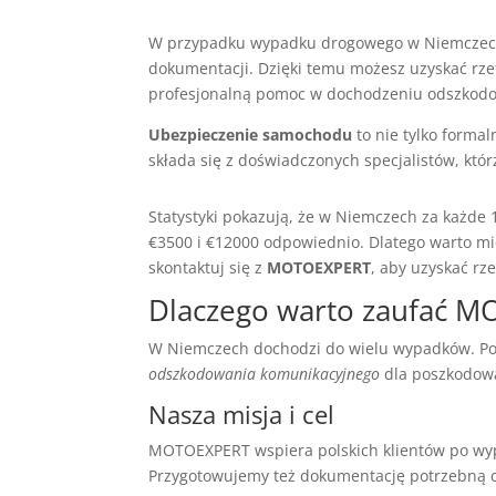
W przypadku wypadku drogowego w Niemczech,
dokumentacji. Dzięki temu możesz uzyskać rzet
profesjonalną pomoc w dochodzeniu odszkod
Ubezpieczenie samochodu
to nie tylko formal
składa się z doświadczonych specjalistów, kt
Statystyki pokazują, że w Niemczech za każde
€3500 i €12000 odpowiednio. Dlatego warto mi
skontaktuj się z
MOTOEXPERT
, aby uzyskać rz
Dlaczego warto zaufać 
W Niemczech dochodzi do wielu wypadków. P
odszkodowania komunikacyjnego
dla poszkodow
Nasza misja i cel
MOTOEXPERT wspiera polskich klientów po w
Przygotowujemy też dokumentację potrzebną d