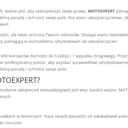
 ważne jest, aby zabezpieczyć swoje prawa.
MOTOEXPERT
pomaga
elną poradę i ochronić swoje auto. Nie wierz ubezpieczycielowi, sk
owań.
ności, ale także ochrona Twoich interesów. Dlatego warto skontakt
órzy pomagają w dochodzeniu odszkodowań od ubezpieczycieli.
 1000 kierowców dochodzi do 5 kolizji i 1 wypadku drogowego. Prz
eć profesjonalną pomoc, aby uzyskać sprawiedliwe odszkodowanie.
etelną poradę i ochronić swoje auto.
MOTOEXPERT?
osiadanie
ubezpieczeń komunikacyjnych
jest więc bardzo ważne. MO
anych.
ypadkach w Niemczech. Nasz zespół
specjaliści od odszkodowań
poma
o roszczeń.