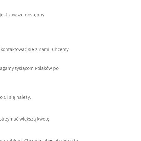
jest zawsze dostępny.
skontaktować się z nami. Chcemy
magamy tysiącom Polaków po
 Ci się należy.
otrzymać większą kwotę.
n problem. Chcemy, abyś otrzymał to,