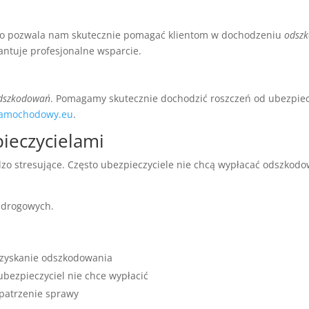
To pozwala nam skutecznie pomagać klientom w dochodzeniu
odsz
ntuje profesjonalne wsparcie.
 odszkodowań
. Pomagamy skutecznie dochodzić roszczeń od ubezpiecz
amochodowy.eu
.
ieczycielami
stresujące. Często ubezpieczyciele nie chcą wypłacać odszkodow
h drogowych.
uzyskanie odszkodowania
bezpieczyciel nie chce wypłacić
zpatrzenie sprawy