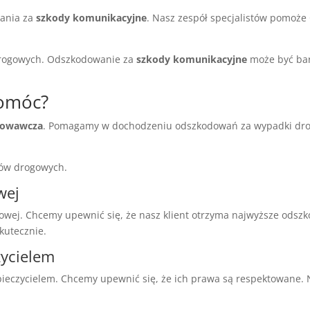
ania za
szkody komunikacyjne
. Nasz zespół specjalistów pomoż
rogowych. Odszkodowanie za
szkody komunikacyjne
może być bar
omóc?
odowawcza
. Pomagamy w dochodzeniu odszkodowań za wypadki dro
sów drogowych.
wej
ej. Chcemy upewnić się, że nasz klient otrzyma najwyższe odsz
kutecznie.
zycielem
ieczycielem. Chcemy upewnić się, że ich prawa są respektowane.