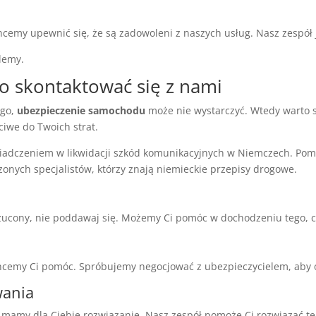
cemy upewnić się, że są zadowoleni z naszych usług. Nasz zespół 
lemy.
to skontaktować się z nami
ego,
ubezpieczenie samochodu
może nie wystarczyć. Wtedy warto 
ciwe do Twoich strat.
iadczeniem w likwidacji szkód komunikacyjnych w Niemczech. Po
onych specjalistów, którzy znają niemieckie przepisy drogowe.
zucony, nie poddawaj się. Możemy Ci pomóc w dochodzeniu tego, co
chcemy Ci pomóc. Spróbujemy negocjować z ubezpieczycielem, aby 
wania
 mamy dla Ciebie rozwiązanie. Nasz zespół pomoże Ci rozwiązać te