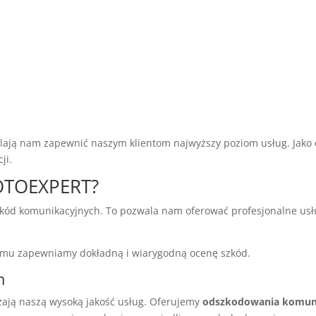
alają nam zapewnić naszym klientom najwyższy poziom usług. Jako
ji.
MOTOEXPERT?
ód komunikacyjnych. To pozwala nam oferować profesjonalne usług
temu zapewniamy dokładną i wiarygodną ocenę szkód.
m
ają naszą wysoką jakość usług. Oferujemy
odszkodowania komun