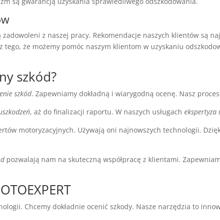
lizm są gwarancją uzyskania sprawiedliwego odszkodowania.
ów
 są zadowoleni z naszej pracy. Rekomendacje naszych klientów są
ni z tego, że możemy pomóc naszym klientom w uzyskaniu odszkodo
eny szkód?
cenie szkód
. Zapewniamy dokładną i wiarygodną ocenę. Nasz proces s
 uszkodzeń
, aż do finalizacji raportu. W naszych usługach
ekspertyza
ertów motoryzacyjnych. Używają oni najnowszych technologii. Dzi
ód
pozwalają nam na skuteczną współpracę z klientami. Zapewnia
 MOTOEXPERT
ogii. Chcemy dokładnie ocenić szkody. Nasze narzędzia to innow