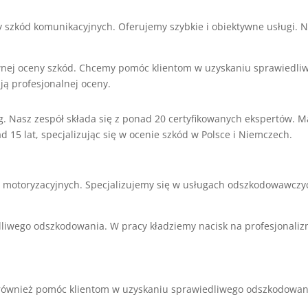
ny szkód komunikacyjnych. Oferujemy szybkie i obiektywne usługi. N
ywnej oceny szkód. Chcemy pomóc klientom w uzyskaniu sprawiedli
ją profesjonalnej oceny.
g. Nasz zespół składa się z ponad 20 certyfikowanych ekspertów. 
 15 lat, specjalizując się w ocenie szkód w Polsce i Niemczech.
motoryzacyjnych. Specjalizujemy się w usługach odszkodowawczych
wego odszkodowania. W pracy kładziemy nacisk na profesjonalizm,
y również pomóc klientom w uzyskaniu sprawiedliwego odszkodowan