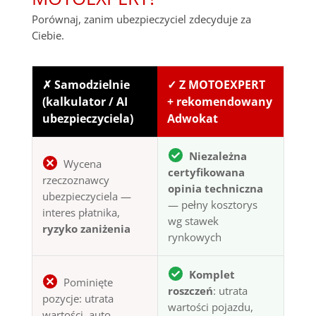
Porównaj, zanim ubezpieczyciel zdecyduje za
Ciebie.
✗ Samodzielnie
✓ Z MOTOEXPERT
(kalkulator / AI
+ rekomendowany
ubezpieczyciela)
Adwokat
Niezależna
Wycena
certyfikowana
rzeczoznawcy
opinia techniczna
ubezpieczyciela —
— pełny kosztorys
interes płatnika,
wg stawek
ryzyko zaniżenia
rynkowych
Komplet
Pominięte
roszczeń
: utrata
pozycje: utrata
wartości pojazdu,
wartości, auto