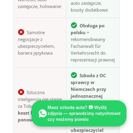
auto zastępcze,
zastępcze, holowanie
koszty dodatkowe
Obsługa po
Samotne
polsku
+
negocjacje z
rekomendowany
ubezpieczycielem,
Fachanwalt für
bariera językowa
Verkehrsrecht do
reprezentacji prawnej
Szkoda z OC
sprawcy w
Niemczech przy
Sztuczna
jednoznacznej
inteligencja nie stanie
odpowiedzialności:
za Tobą w sądzie —
Masz szkodę auta? 📷 Wyślij
uzasadnione koszty
koszt błędu
zdjęcia — sprawdzimy natychmiast
rzeczoznawcy co do
ponosisz Ty
czy możemy pomóc
zasady pokrywa
ubezpieczyciel