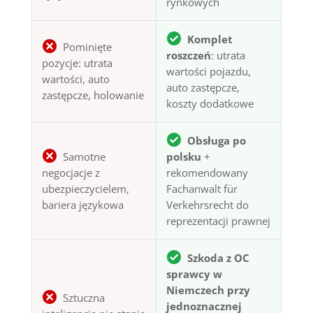
rynkowych
Komplet
Pominięte
roszczeń
: utrata
pozycje: utrata
wartości pojazdu,
wartości, auto
auto zastępcze,
zastępcze, holowanie
koszty dodatkowe
Obsługa po
Samotne
polsku
+
negocjacje z
rekomendowany
ubezpieczycielem,
Fachanwalt für
bariera językowa
Verkehrsrecht do
reprezentacji prawnej
Szkoda z OC
sprawcy w
Niemczech przy
Sztuczna
jednoznacznej