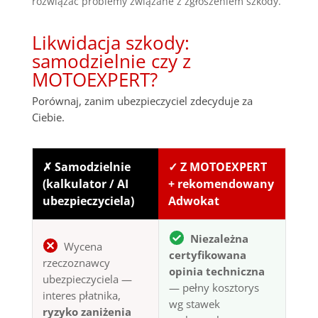
rozwiązać problemy związane z zgłoszeniem szkody.
Likwidacja szkody:
samodzielnie czy z
MOTOEXPERT?
Porównaj, zanim ubezpieczyciel zdecyduje za
Ciebie.
✗ Samodzielnie
✓ Z MOTOEXPERT
(kalkulator / AI
+ rekomendowany
ubezpieczyciela)
Adwokat
Niezależna
Wycena
certyfikowana
rzeczoznawcy
opinia techniczna
ubezpieczyciela —
— pełny kosztorys
interes płatnika,
wg stawek
ryzyko zaniżenia